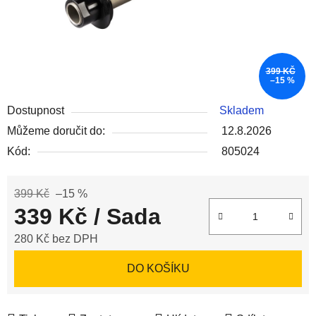
399 KČ
–15 %
Dostupnost
Skladem
Můžeme doručit do:
12.8.2026
Kód:
805024
399 Kč
–15 %
339 Kč
/ Sada
280 Kč bez DPH
Měrná cena:
DO KOŠÍKU