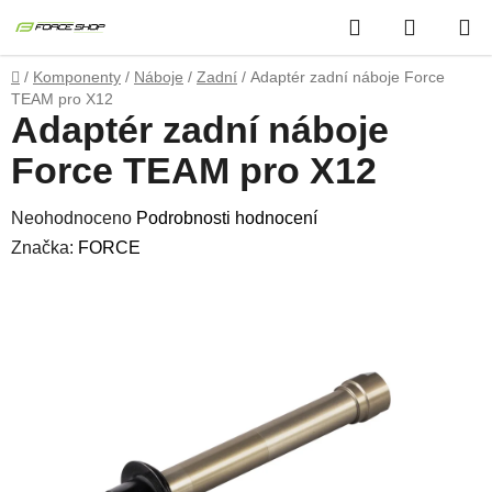
Přejít
Hledat
NÁKUP
na
obsah
KOŠÍK
Domů
/
Komponenty
/
Náboje
/
Zadní
/
Adaptér zadní náboje Force
TEAM pro X12
Adaptér zadní náboje
Force TEAM pro X12
Průměrné
Neohodnoceno
Podrobnosti hodnocení
hodnocení
Značka:
FORCE
produktu
je
0,0
z
5
hvězdiček.