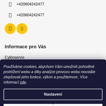
í
y
+420604242477
v
ý
+420604242477
p
i
s
u
Informace pro Vás
Cykloservis
Skiservis
Používáme cookies, abychom Vám umožnili pohodlné
Obchodní podmínky
prohlížení webu a díky analýze provozu webu neustále
zlepšovali jeho funkce, výkon a použitelnost
.. Více
Podmínky ochrany osobních údajů
informací
zde
.
Jak vrátit / vyměnit zboží?
Nastavení
POZOR - stav zboží SKLADEM neodpovídá stavu na prodejně. Při
objednání zboží s vyzvednutím na prodejně vždy vyčkejte na
Vytvořil Shoptet