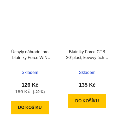
Úchyty náhradní pro
Blatníky Force CTB
blatníky Force WIN
20"plast, kovový úchyt,
38/42 černé
černé
Skladem
Skladem
126 Kč
135 Kč
159 Kč
(–20 %)
DO KOŠÍKU
DO KOŠÍKU