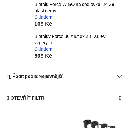
Blatník Force WIGO na sedlovku, 24-29"
plast,černý
Skladem
169 Kč
Blatníky Force 36 Aluflex 28" XL +V
vzpěry,čer
Skladem
509 Kč
Ř
Řadit podle:
Nejlevnější
a
z
e
OTEVŘÍT FILTR
n
í
V
p
ý
r