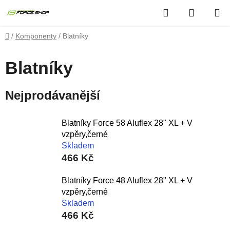
Přejít
Hledat
NÁKUP
na
obsah
KOŠÍK
Domů
/
Komponenty
/
Blatníky
Blatníky
Nejprodávanější
Blatníky Force 58 Aluflex 28" XL + V
vzpěry,černé
Skladem
466 Kč
Blatníky Force 48 Aluflex 28" XL + V
vzpěry,černé
Skladem
466 Kč