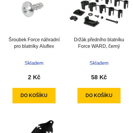
p
o
i
d
s
u
p
k
r
t
Šroubek Force náhradní
Držák předního blatníku
o
ů
pro blatníky Aluflex
Force WARD, černý
d
u
k
Skladem
Skladem
t
2 Kč
58 Kč
ů
DO KOŠÍKU
DO KOŠÍKU