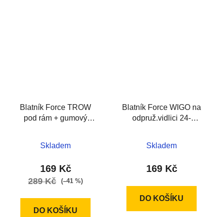
Blatník Force TROW
Blatník Force WIGO na
pod rám + gumový
odpruž.vidlici 24-
úchyt, čer-šed
29"plast,č
Skladem
Skladem
169 Kč
169 Kč
289 Kč
(–41 %)
DO KOŠÍKU
DO KOŠÍKU