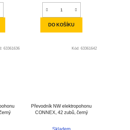
DO KOŠÍKU
d:
63361636
Kód:
63361642
opohonu
Převodník NW elektropohonu
černý
CONNEX, 42 zubů, černý
Skladem