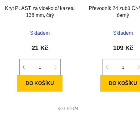
d
Kryt PLAST za vícekolo/ kazetu
Převodník 24 zubů Cr-
u
138 mm, čirý
černý
k
t
Skladem
Skladem
ů
21 Kč
109 Kč
DO KOŠÍKU
DO KOŠÍKU
Kód:
63324