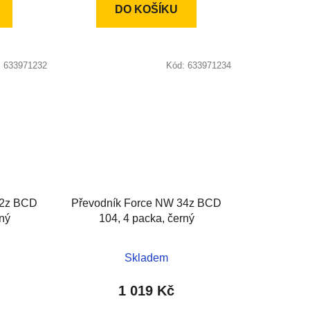
DO KOŠÍKU
:
633971232
Kód:
633971234
32z BCD
Převodník Force NW 34z BCD
rný
104, 4 packa, černý
Skladem
1 019 Kč