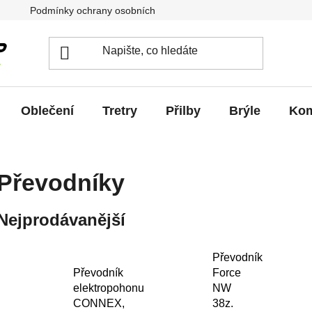
Podmínky ochrany osobních údajů
Jak vrátit / vyměnit zb
Oblečení
Tretry
Přilby
Brýle
Kom
Převodníky
Nejprodávanější
Převodník
Převodník
Force
elektropohonu
NW
CONNEX,
38z.