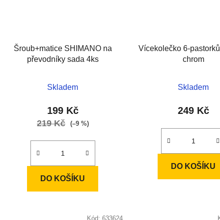
Šroub+matice SHIMANO na
Vícekolečko 6-pastorků
převodníky sada 4ks
chrom
Skladem
Skladem
199 Kč
249 Kč
219 Kč
(–9 %)
DO KOŠÍKU
DO KOŠÍKU
Kód:
633624