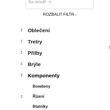
Na skladě
0
p
a
ROZBALIT FILTR
n
e
K
Přeskočit
l
Oblečení
a
kategorie
t
Tretry
e
g
Přilby
o
r
Brýle
i
e
Komponenty
Bowdeny
Řízení
Blatníky