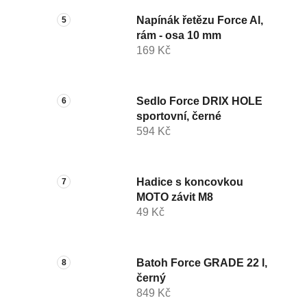
Napínák řetězu Force Al,
rám - osa 10 mm
169 Kč
Sedlo Force DRIX HOLE
sportovní, černé
594 Kč
Hadice s koncovkou
MOTO závit M8
49 Kč
Batoh Force GRADE 22 l,
černý
849 Kč