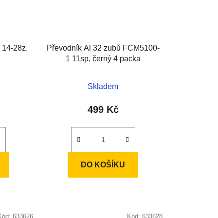
 14-28z,
Převodník Al 32 zubů FCM5100-
1 11sp, černý 4 packa
Skladem
499 Kč
DO KOŠÍKU
Kód:
633626
Kód:
633628