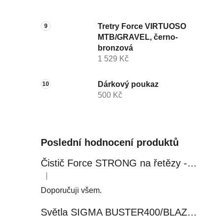
Tretry Force VIRTUOSO
MTB/GRAVEL, černo-
bronzová
1 529 Kč
Dárkový poukaz
500 Kč
Poslední hodnocení produktů
Čistič Force STRONG na řetězy - 0,5 l, láhev - růžový
|
Hodnocení produktu je 5 z 5 hvězdiček.
Doporučuji všem.
Světla SIGMA BUSTER400/BLAZE FLASH, přední+zadní