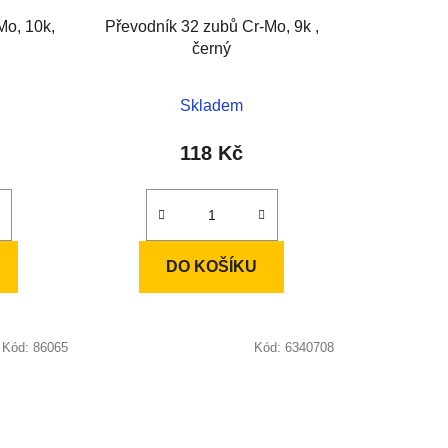
k
Mo, 10k,
Převodník 32 zubů Cr-Mo, 9k ,
t
černý
ů
Skladem
118 Kč
DO KOŠÍKU
Kód:
86065
Kód:
6340708