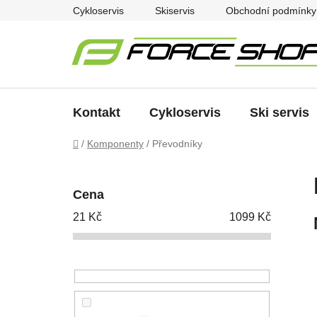
Přejít
Cykloservis
Skiservis
Obchodní podmínky
na
obsah
Kontakt
Cykloservis
Ski servis
Domů
/
Komponenty
/
Převodníky
P
o
Cena
s
21
Kč
1099
Kč
t
r
a
n
n
í