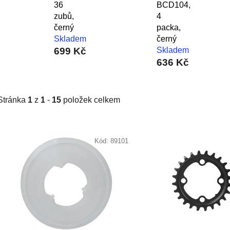
36
BCD104,
zubů,
4
černý
packa,
Skladem
černý
699 Kč
Skladem
636 Kč
Stránka
1
z
1
-
15
položek celkem
V
ý
Kód:
89101
p
i
s
p
r
o