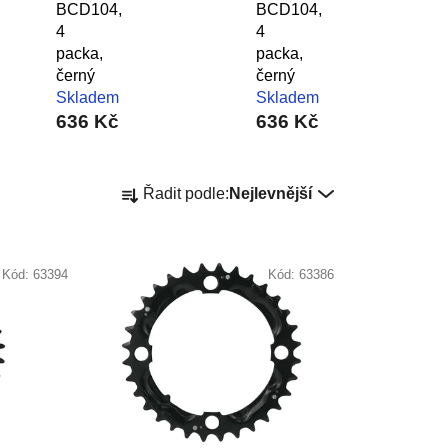
BCD104,
BCD104,
4
4
packa,
packa,
černý
černý
Skladem
Skladem
636 Kč
636 Kč
Ř
Řadit podle:
Nejlevnější
a
z
e
Kód:
63394
Kód:
63386
n
í
p
r
o
d
u