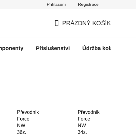
Přihlášení
Registrace
oží?
PRÁZDNÝ KOŠÍK
NÁKUPNÍ
KOŠÍK
ponenty
Příslušenství
Údržba kola
Bat
Převodník
Převodník
Force
Force
NW
NW
36z.
34z.