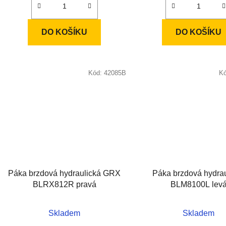
DO KOŠÍKU
DO KOŠÍKU
Kód:
42085B
K
Páka brzdová hydraulická GRX
Páka brzdová hydrau
BLRX812R pravá
BLM8100L lev
Skladem
Skladem