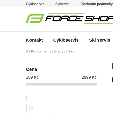
Přejít
Cykloservis
Skiservis
Obchodní podmínky
na
obsah
Kontakt
Cykloservis
Ski servis
Domů
/
Komponenty
/
Brzdy
/
Páky
P
o
Cena
s
169
Kč
2999
Kč
t
r
a
n
n
í