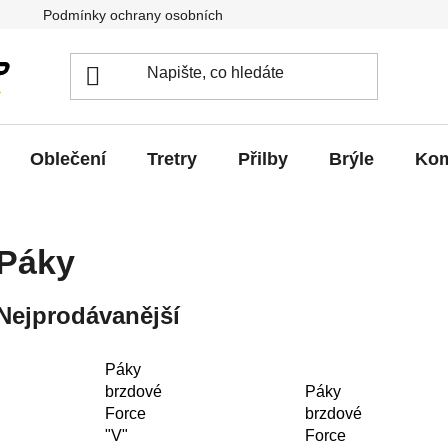
Podmínky ochrany osobních údajů
Jak vrátit / vyměnit zb
Oblečení
Tretry
Přilby
Brýle
Kom
Páky
Nejprodávanější
Páky
brzdové
Páky
Force
brzdové
"V"
Force