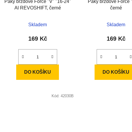
Páky brzdové Force "V" "16-24"
Páky brzdové Force "
u
Al REVOSHIFT, černé
černé
k
t
Skladem
Skladem
ů
169 Kč
169 Kč
DO KOŠÍKU
DO KOŠÍKU
Kód:
42030B