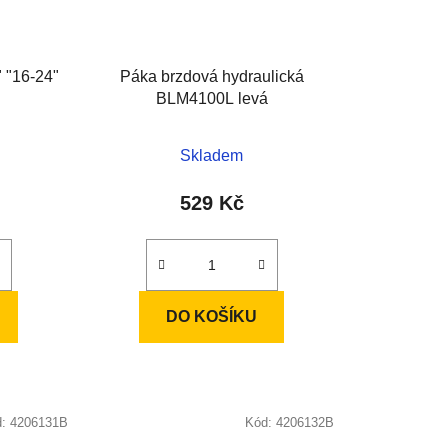
 "16-24"
Páka brzdová hydraulická
BLM4100L levá
Skladem
529 Kč
DO KOŠÍKU
d:
4206131B
Kód:
4206132B