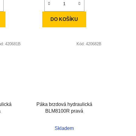
DO KOŠÍKU
ód:
420681B
Kód:
420682B
lická
Páka brzdová hydraulická
á
BLM8100R pravá
Skladem