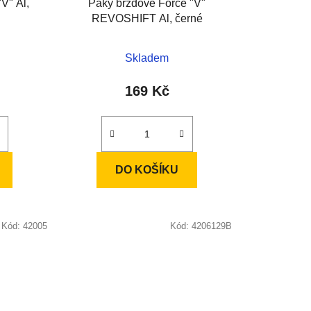
V" Al,
Páky brzdové Force "V"
t
REVOSHIFT Al, černé
ů
Skladem
169 Kč
DO KOŠÍKU
Kód:
42005
Kód:
4206129B