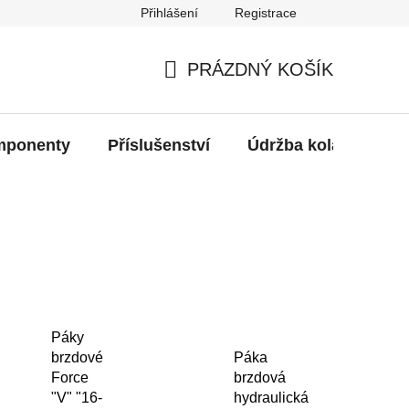
Přihlášení
Registrace
oží?
PRÁZDNÝ KOŠÍK
NÁKUPNÍ
KOŠÍK
ponenty
Příslušenství
Údržba kola
Bat
Páky
brzdové
Páka
Force
brzdová
"V" "16-
hydraulická