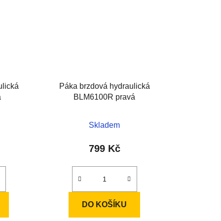
lická
Páka brzdová hydraulická
á
BLM6100R pravá
Skladem
799 Kč
DO KOŠÍKU