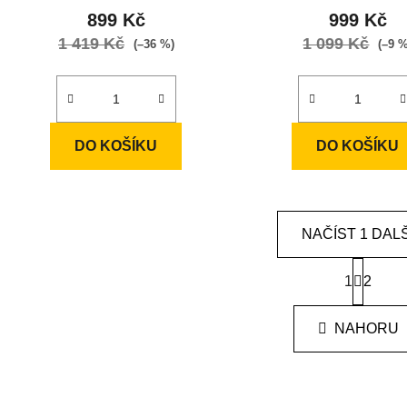
899 Kč
999 Kč
1 419 Kč
1 099 Kč
(–36 %)
(–9 
DO KOŠÍKU
DO KOŠÍKU
NAČÍST 1 DALŠ
S
1
t
2
O
r
v
á
l
NAHORU
n
á
k
o
d
v
a
á