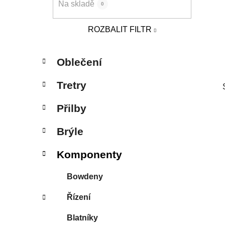
Na skladě
0
p
a
ROZBALIT FILTR
n
e
K
Přeskočit
l
Oblečení
a
kategorie
t
Tretry
e
g
Přilby
o
r
Brýle
i
e
Komponenty
Bowdeny
Řízení
Blatníky