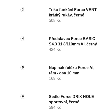
Triko funkční Force VENT
krátký rukáv, černé
509 Kč
Představec Force BASIC
S4.3 31,8/110mm Al, černý
424 Kč
Napínák řetězu Force Al,
rám - osa 10 mm
169 Kč
Sedlo Force DRIX HOLE
sportovní, černé
594 Kč