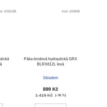
ód:
420618B
Kód:
42084B
lická
Páka brzdová hydraulická GRX
á
BLRX812L levá
Skladem
899 Kč
1 419 Kč
(–36 %)