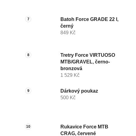
Batoh Force GRADE 22 l,
černý
849 Kč
Tretry Force VIRTUOSO
MTB/GRAVEL, černo-
bronzová
1 529 Kč
Dárkový poukaz
500 Kč
Rukavice Force MTB
CRAG, červené