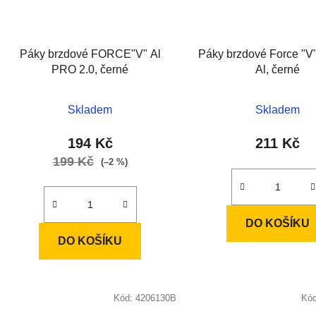
Páky brzdové FORCE"V" Al
Páky brzdové Force "V"
PRO 2.0, černé
Al, černé
Skladem
Skladem
194 Kč
211 Kč
199 Kč
(–2 %)
DO KOŠÍKU
DO KOŠÍKU
Kód:
4206130B
Kó