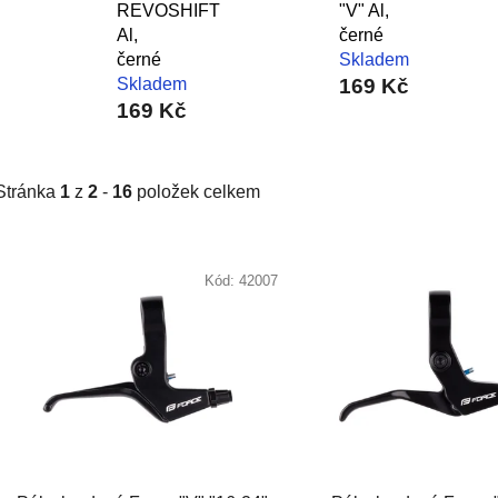
REVOSHIFT
"V" Al,
Al,
černé
černé
Skladem
Skladem
169 Kč
169 Kč
Stránka
1
z
2
-
16
položek celkem
V
ý
Kód:
42007
p
i
s
p
r
o
d