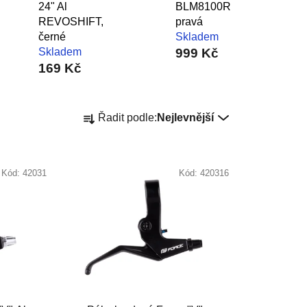
24" Al
BLM8100R
REVOSHIFT,
pravá
černé
Skladem
Skladem
999 Kč
169 Kč
Ř
Řadit podle:
Nejlevnější
a
z
e
Kód:
42031
Kód:
420316
n
í
p
r
o
d
u
k