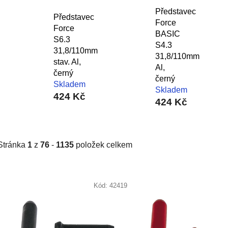
Představec
Představec
Force
Force
BASIC
S6.3
S4.3
31,8/110mm
31,8/110mm
stav. Al,
Al,
černý
černý
Skladem
Skladem
424 Kč
424 Kč
Stránka
1
z
76
-
1135
položek celkem
V
ý
Kód:
42419
p
i