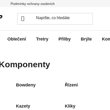
Podmínky ochrany osobních údajů
Jak vrátit / vyměnit zb
Oblečení
Tretry
Přilby
Brýle
Kom
Komponenty
Bowdeny
Řízení
Kazety
Kliky