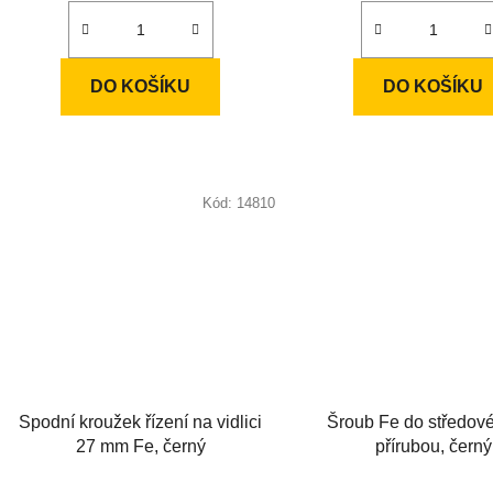
DO KOŠÍKU
DO KOŠÍKU
Kód:
14810
Spodní kroužek řízení na vidlici
Šroub Fe do středové
27 mm Fe, černý
přírubou, černý