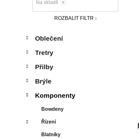
Na skladě
0
p
a
ROZBALIT FILTR
n
e
K
Přeskočit
l
Oblečení
a
kategorie
t
Tretry
e
g
Přilby
o
r
Brýle
i
e
Komponenty
Bowdeny
Řízení
Blatníky