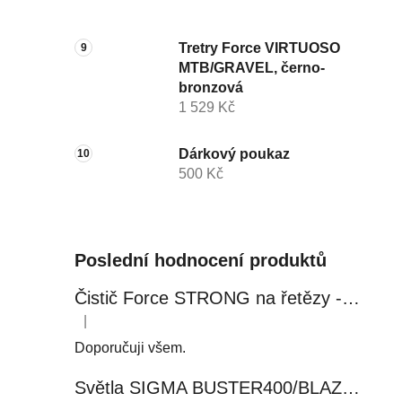
Tretry Force VIRTUOSO
MTB/GRAVEL, černo-
bronzová
1 529 Kč
Dárkový poukaz
500 Kč
Poslední hodnocení produktů
Čistič Force STRONG na řetězy - 0,5 l, láhev - růžový
|
Hodnocení produktu je 5 z 5 hvězdiček.
Doporučuji všem.
Světla SIGMA BUSTER400/BLAZE FLASH, přední+zadní