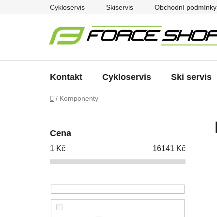
Přejít
Cykloservis
Skiservis
Obchodní podmínky
na
obsah
Kontakt
Cykloservis
Ski servis
Domů
/
Komponenty
P
o
Cena
s
1
Kč
16141
Kč
t
r
a
n
n
í