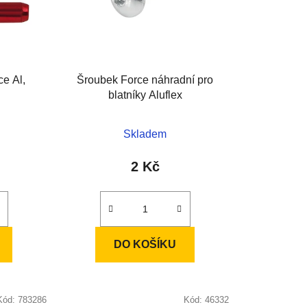
r
o
d
u
k
e Al,
Šroubek Force náhradní pro
t
blatníky Aluflex
ů
Skladem
2 Kč
DO KOŠÍKU
Kód:
783286
Kód:
46332