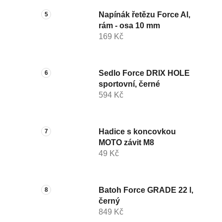
Napínák řetězu Force Al,
rám - osa 10 mm
169 Kč
Sedlo Force DRIX HOLE
sportovní, černé
594 Kč
Hadice s koncovkou
MOTO závit M8
49 Kč
Batoh Force GRADE 22 l,
černý
849 Kč