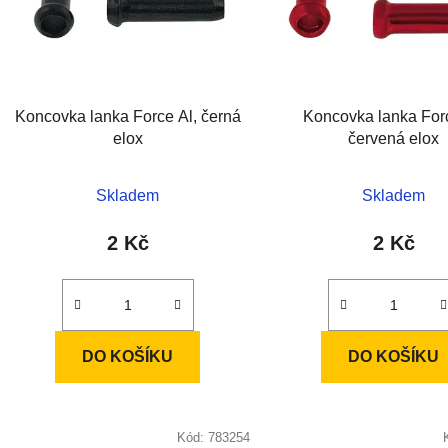
s
p
r
o
d
Koncovka lanka Force Al, černá
Koncovka lanka Forc
u
elox
červená elox
k
t
Skladem
Skladem
ů
2 Kč
2 Kč
DO KOŠÍKU
DO KOŠÍKU
Kód:
783254