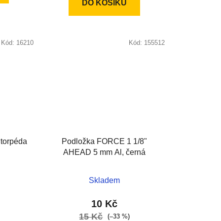
DO KOŠÍKU
Kód:
16210
Kód:
155512
 torpéda
Podložka FORCE 1 1/8"
AHEAD 5 mm Al, černá
Skladem
10 Kč
15 Kč
(–33 %)