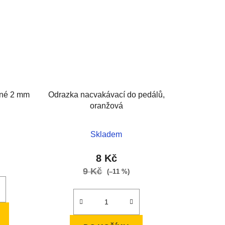
brné 2 mm
Odrazka nacvakávací do pedálů,
oranžová
Skladem
8 Kč
9 Kč
(–11 %)