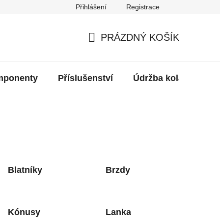
Přihlášení
Registrace
oží?
PRÁZDNÝ KOŠÍK
NÁKUPNÍ
KOŠÍK
ponenty
Příslušenství
Údržba kola
Bat
Blatníky
Brzdy
Kónusy
Lanka