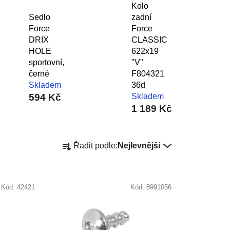
Kolo
Sedlo
zadní
Force
Force
DRIX
CLASSIC
HOLE
622x19
sportovní,
"V"
černé
F804321
Skladem
36d
594 Kč
Skladem
1 189 Kč
Ř
Řadit podle:
Nejlevnější
a
z
e
Kód:
42421
Kód:
8991056
n
í
p