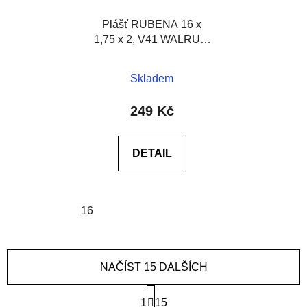
Plášť RUBENA 16 x
1,75 x 2, V41 WALRUS,
černý
Skladem
249 Kč
DETAIL
16
NAČÍST 15 DALŠÍCH
S
1
t
15