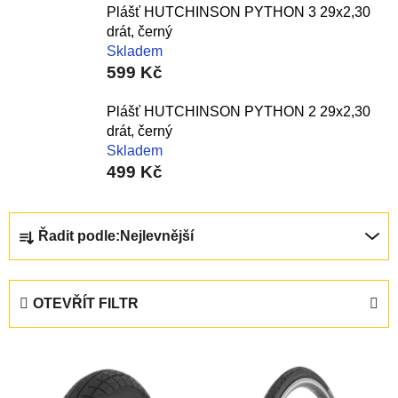
Plášť HUTCHINSON PYTHON 3 29x2,30
drát, černý
Skladem
599 Kč
Plášť HUTCHINSON PYTHON 2 29x2,30
drát, černý
Skladem
499 Kč
Ř
Řadit podle:
Nejlevnější
a
z
e
OTEVŘÍT FILTR
n
í
V
p
ý
r