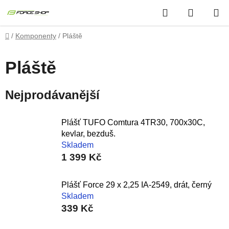
Přejít
Hledat
NÁKUP
na
obsah
KOŠÍK
Domů
/
Komponenty
/
Pláště
Pláště
Nejprodávanější
Plášť TUFO Comtura 4TR30, 700x30C,
kevlar, bezduš.
Skladem
1 399 Kč
Plášť Force 29 x 2,25 IA-2549, drát, černý
Skladem
339 Kč