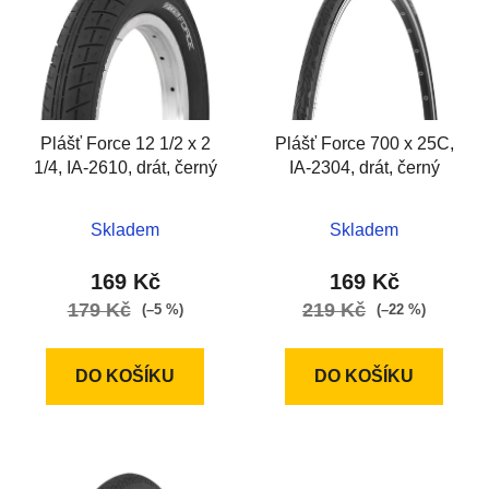
p
o
i
d
s
u
p
k
r
t
Plášť Force 12 1/2 x 2
Plášť Force 700 x 25C,
o
ů
1/4, IA-2610, drát, černý
IA-2304, drát, černý
d
u
k
Skladem
Skladem
t
169 Kč
169 Kč
ů
179 Kč
219 Kč
(–5 %)
(–22 %)
DO KOŠÍKU
DO KOŠÍKU