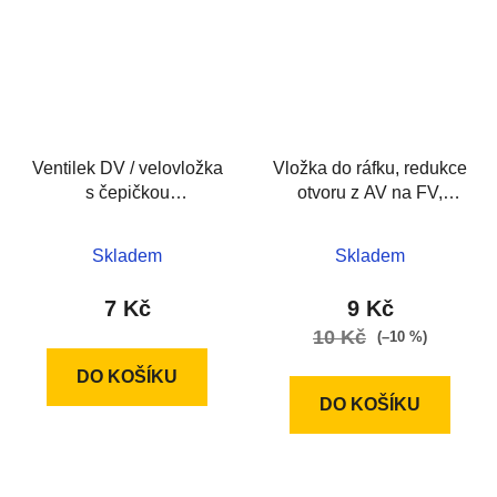
Ventilek DV / velovložka
Vložka do ráfku, redukce
s čepičkou
otvoru z AV na FV,
+gum.okroužek
gumová
Skladem
Skladem
7 Kč
9 Kč
10 Kč
(–10 %)
DO KOŠÍKU
DO KOŠÍKU