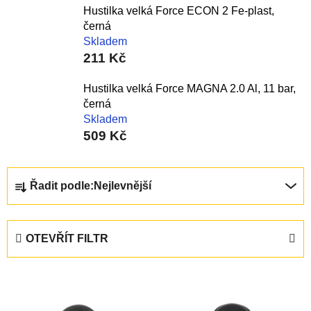
Hustilka velká Force ECON 2 Fe-plast,
černá
Skladem
211 Kč
Hustilka velká Force MAGNA 2.0 Al, 11 bar,
černá
Skladem
509 Kč
Ř
Řadit podle:
Nejlevnější
a
z
e
OTEVŘÍT FILTR
n
í
V
p
ý
r