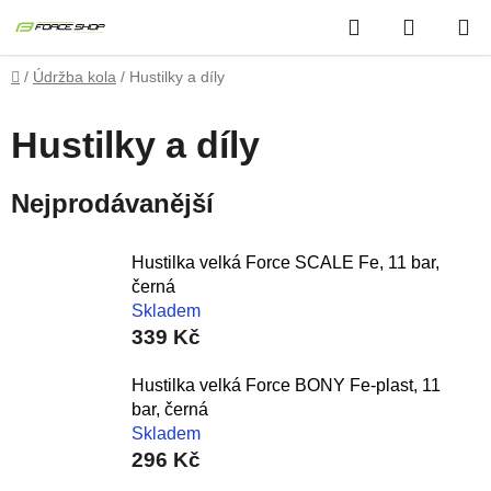
Přejít
Hledat
NÁKUP
na
obsah
KOŠÍK
Domů
/
Údržba kola
/
Hustilky a díly
Hustilky a díly
Nejprodávanější
Hustilka velká Force SCALE Fe, 11 bar,
černá
Skladem
339 Kč
Hustilka velká Force BONY Fe-plast, 11
bar, černá
Skladem
296 Kč