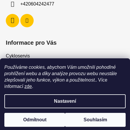
ý
+420604242477
p
i
s
u
Informace pro Vás
Cykloservis
Skiservis
Používáme cookies, abychom Vám umožnili pohodlné
Obchodní podmínky
prohlížení webu a díky analýze provozu webu neustále
zlepšovali jeho funkce, výkon a použitelnost
.. Více
Podmínky ochrany osobních údajů
informací
zde
.
Jak vrátit / vyměnit zboží?
Nastavení
POZOR - stav zboží SKLADEM neodpovídá stavu na prodejně. Při
objednání zboží s vyzvednutím na prodejně vždy vyčkejte na
Vytvořil Shoptet
výzvu, že je zboží připraveno k vyzvednutí. Dostupnost zboží na
Odmítnout
Souhlasím
Copyright 2026
Force Shop - Cyklo Hostivař
. Všechna
prodejně můžete ověřit na tel +420604242477
práva vyhrazena.
Upravit nastavení cookies