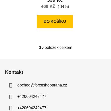
399 Kč
469 Kč
(–14 %)
DO KOŠÍKU
15
položek celkem
O
v
l
Z
á
á
d
Kontakt
p
a
a
c
obchod
@
forceshoppraha.cz
t
í
í
p
+420604242477
r
v
+420604242477
k