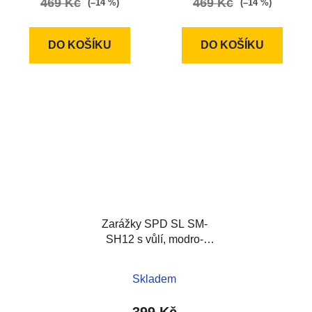
469 Kč
469 Kč
(–14 %)
(–14 %)
DO KOŠÍKU
DO KOŠÍKU
Zarážky SPD SL SM-
SH12 s vůlí, modro-
černé
Skladem