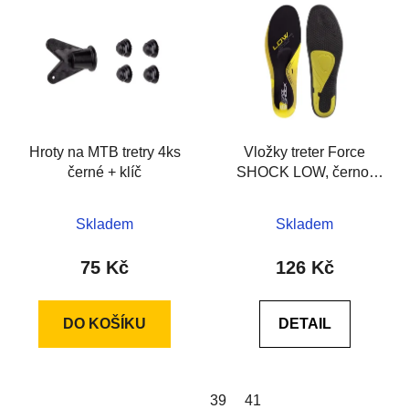
ý
r
p
o
i
d
s
u
p
k
r
t
Hroty na MTB tretry 4ks
Vložky treter Force
o
ů
černé + klíč
SHOCK LOW, černo-
d
žluté
u
k
Skladem
Skladem
t
75 Kč
126 Kč
ů
DO KOŠÍKU
DETAIL
39
41