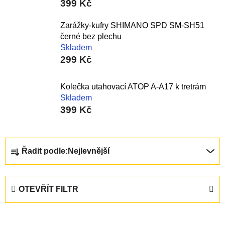
399 Kč
Zarážky-kufry SHIMANO SPD SM-SH51
černé bez plechu
Skladem
299 Kč
Kolečka utahovací ATOP A-A17 k tretrám
Skladem
399 Kč
Ř
Řadit podle:
Nejlevnější
a
z
e
OTEVŘÍT FILTR
n
í
V
p