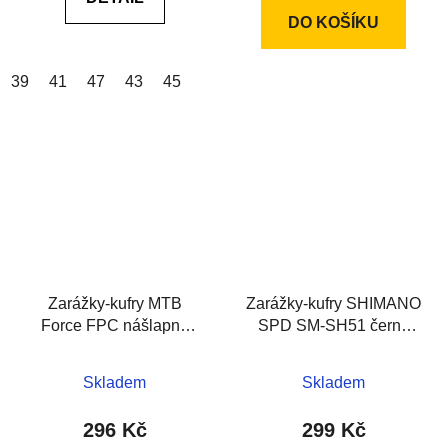
DO KOŠÍKU
39
41
47
43
45
Zarážky-kufry MTB
Zarážky-kufry SHIMANO
Force FPC nášlapný
SPD SM-SH51 černé
systém, černé
bez plechu
Skladem
Skladem
296 Kč
299 Kč