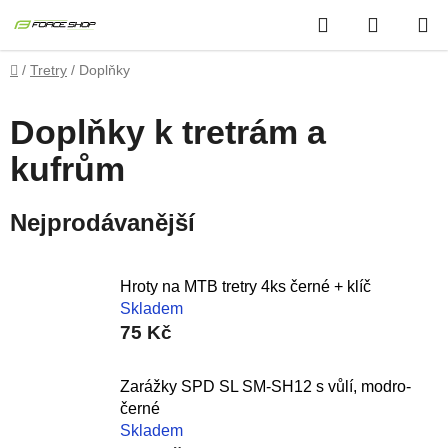
Přejít
Hledat
NÁKUP
na
obsah
KOŠÍK
Domů
/
Tretry
/
Doplňky
Doplňky k tretrám a
kufrům
Nejprodávanější
Hroty na MTB tretry 4ks černé + klíč
Skladem
75 Kč
Zarážky SPD SL SM-SH12 s vůlí, modro-
černé
Skladem