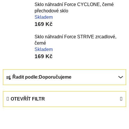
Sklo náhradní Force CYCLONE, černé
přechodové sklo
Skladem
169 Kč
Sklo náhradní Force STRIVE zrcadlové,
černé
Skladem
169 Kč
Ř
Řadit podle:
Doporučujeme
a
z
e
OTEVŘÍT FILTR
n
í
V
p
ý
r