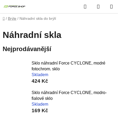
Přejít
Hledat
NÁKUP
na
obsah
KOŠÍK
Domů
/
Brýle
/
Náhradní skla do brýlí
Náhradní skla
Nejprodávanější
Sklo náhradní Force CYCLONE, modré
fotochrom. sklo
Skladem
424 Kč
Sklo náhradní Force CYCLONE, modro-
fialové sklo
Skladem
169 Kč