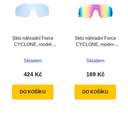
p
o
i
d
s
u
p
k
r
t
Sklo náhradní Force
Sklo náhradní Force
o
ů
CYCLONE, modré
CYCLONE, modro-
d
fotochrom. sklo
fialové sklo
u
k
Skladem
Skladem
t
424 Kč
169 Kč
ů
DO KOŠÍKU
DO KOŠÍKU