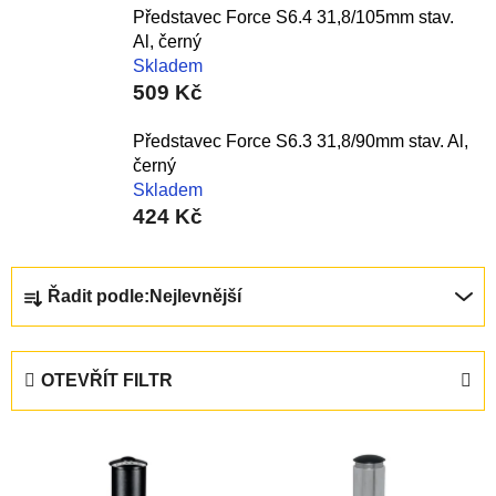
Představec Force S6.4 31,8/105mm stav.
Al, černý
Skladem
509 Kč
Představec Force S6.3 31,8/90mm stav. Al,
černý
Skladem
424 Kč
Ř
Řadit podle:
Nejlevnější
a
z
e
OTEVŘÍT FILTR
n
í
V
p
ý
r