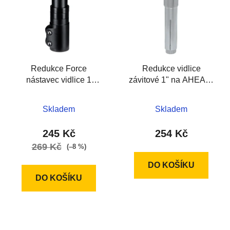
p
o
i
d
s
u
p
k
r
t
Redukce Force
Redukce vidlice
o
ů
nástavec vidlice 1
závitové 1" na AHEAD,
d
1/8''Al,116mm,črn
Al stříbrná
u
k
Skladem
Skladem
t
245 Kč
254 Kč
ů
269 Kč
(–8 %)
DO KOŠÍKU
DO KOŠÍKU