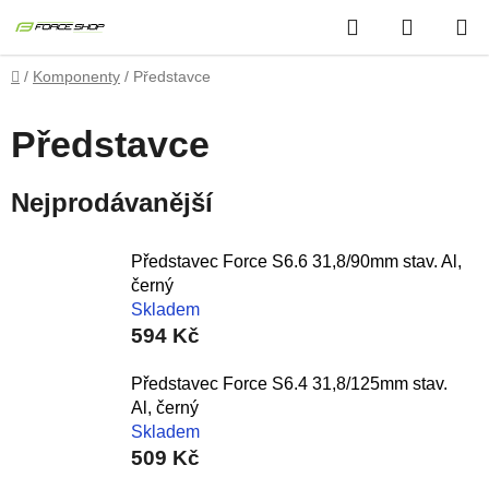
Přejít
Hledat
NÁKUP
na
obsah
KOŠÍK
Domů
/
Komponenty
/
Představce
Představce
Nejprodávanější
Představec Force S6.6 31,8/90mm stav. Al,
černý
Skladem
594 Kč
Představec Force S6.4 31,8/125mm stav.
Al, černý
Skladem
509 Kč