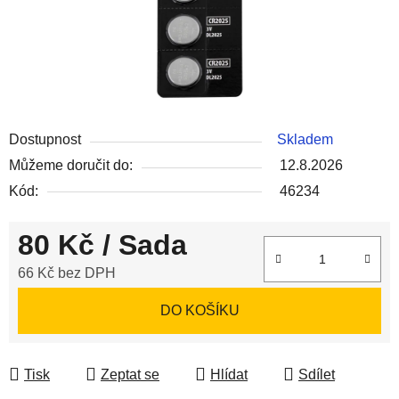
Dostupnost
Skladem
Můžeme doručit do:
12.8.2026
Kód:
46234
80 Kč
/ Sada
66 Kč bez DPH
Měrná cena:
DO KOŠÍKU
Tisk
Zeptat se
Hlídat
Sdílet