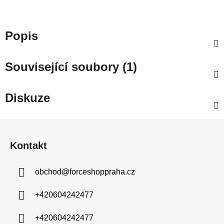
Popis
Související soubory (1)
Diskuze
Z
á
Kontakt
p
a
obchod
@
forceshoppraha.cz
t
í
+420604242477
+420604242477