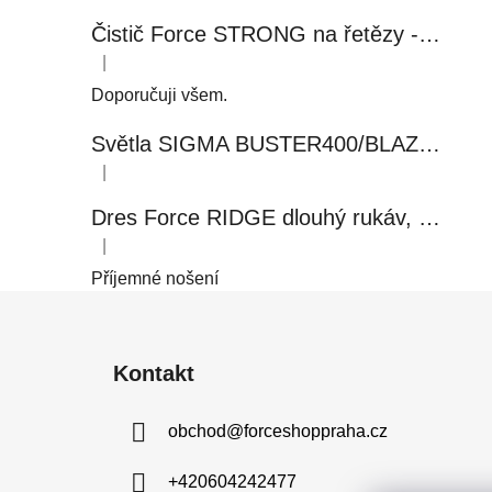
Čistič Force STRONG na řetězy - 0,5 l, láhev - růžový
|
Hodnocení produktu je 5 z 5 hvězdiček.
Doporučuji všem.
Světla SIGMA BUSTER400/BLAZE FLASH, přední+zadní
|
Hodnocení produktu je 5 z 5 hvězdiček.
Dres Force RIDGE dlouhý rukáv, černo-modrý
|
Hodnocení produktu je 5 z 5 hvězdiček.
Příjemné nošení
Z
á
Kontakt
p
a
obchod
@
forceshoppraha.cz
t
í
+420604242477