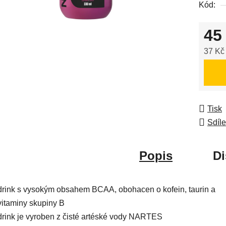
Kód:
z
5
45
hvězdič
37 Kč
Měrná
Tisk
Sdíle
Popis
Di
drink s vysokým obsahem BCAA, obohacen o kofein, taurin a
vitaminy skupiny B
drink je vyroben z čisté artéské vody NARTES