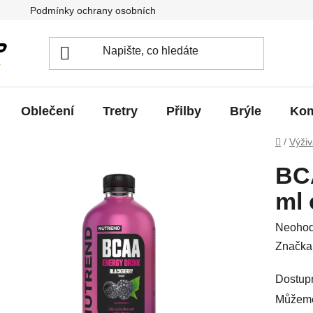
Podmínky ochrany osobních údajů
Jak vrátit / vyměnit zb
Oblečení
Tretry
Přilby
Brýle
Kom
Domů
/
Výži
BCA
ml 
Průměr
Neoho
hodnoc
Značka
produkt
Dostup
je
Můžeme
0,0