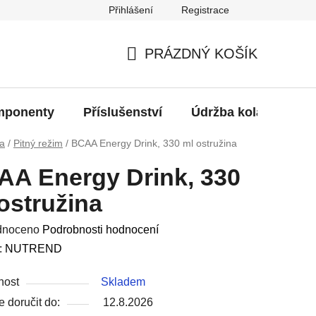
Přihlášení
Registrace
oží?
PRÁZDNÝ KOŠÍK
NÁKUPNÍ
KOŠÍK
ponenty
Příslušenství
Údržba kola
Bat
va
/
Pitný režim
/
BCAA Energy Drink, 330 ml ostružina
A Energy Drink, 330
ostružina
né
dnoceno
Podrobnosti hodnocení
ení
:
NUTREND
u
nost
Skladem
 doručit do:
12.8.2026