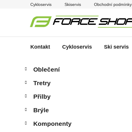
Přejít
Cykloservis
Skiservis
Obchodní podmínky
na
obsah
Kontakt
Cykloservis
Ski servis
P
K
Přeskočit
Oblečení
a
kategorie
o
t
s
Tretry
e
t
g
r
Přilby
o
a
r
Brýle
i
n
e
n
Komponenty
í