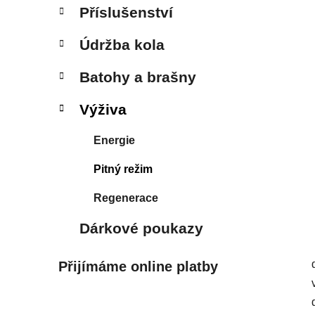
p
Příslušenství
a
n
Údržba kola
e
Batohy a brašny
l
Výživa
Energie
Pitný režim
Regenerace
Dárkové poukazy
Přijímáme online platby