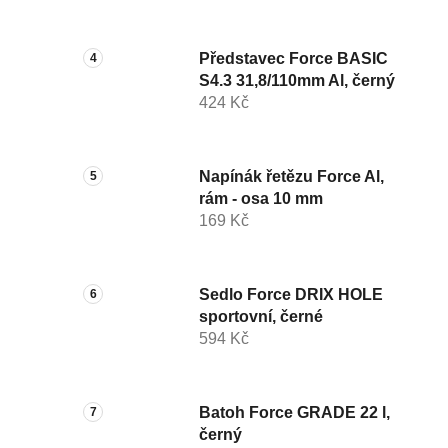
Představec Force BASIC
S4.3 31,8/110mm Al, černý
424 Kč
Napínák řetězu Force Al,
rám - osa 10 mm
169 Kč
Sedlo Force DRIX HOLE
sportovní, černé
594 Kč
Batoh Force GRADE 22 l,
černý