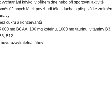
k vychutnání kdykoliv během dne nebo při sportovní aktivitě
směs účinných látek povzbudí tělo i ducha a přispívá ke zmírněn
únavy
bez cukru a konzervantů
5 000 mg BCAA, 100 mg kofeinu, 1000 mg taurinu, vitaminy B3,
B6, B12
znovu-uzavíratelná láhev