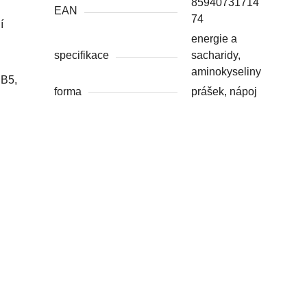
85940731714
EAN
74
í
energie a
specifikace
sacharidy,
aminokyseliny
 B5,
forma
prášek, nápoj