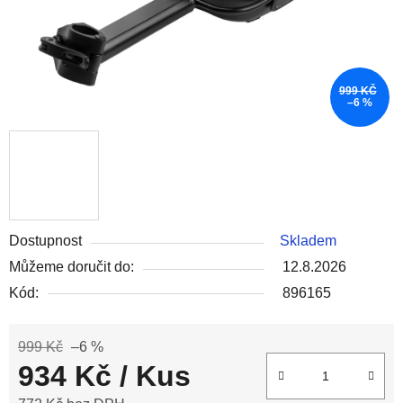
999 KČ
–6 %
Dostupnost
Skladem
Můžeme doručit do:
12.8.2026
Kód:
896165
999 Kč
–6 %
934 Kč
/ Kus