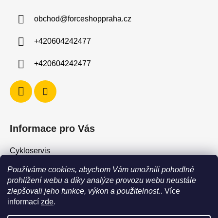
a
obchod
@
forceshoppraha.cz
t
í
+420604242477
+420604242477
Informace pro Vás
Cykloservis
Skiservis
Používáme cookies, abychom Vám umožnili pohodlné
Obchodní podmínky
prohlížení webu a díky analýze provozu webu neustále
zlepšovali jeho funkce, výkon a použitelnost
.. Více
Podmínky ochrany osobních údajů
informací
zde
.
Jak vrátit / vyměnit zboží?