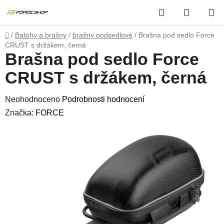
Přejít
Hledat
NÁKUP
na
obsah
KOŠÍK
Domů
/
Batohy a brašny
/
brašny podsedlové
/
Brašna pod sedlo Force
CRUST s držákem, černá
Brašna pod sedlo Force
CRUST s držákem, černá
Průměrné
Neohodnoceno
Podrobnosti hodnocení
hodnocení
Značka:
FORCE
produktu
je
0,0
z
5
hvězdiček.