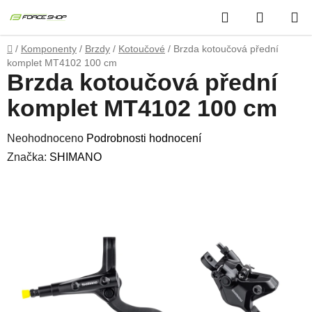
Přejít
Hledat
NÁKUP
na
obsah
KOŠÍK
Domů
/
Komponenty
/
Brzdy
/
Kotoučové
/
Brzda kotoučová přední
komplet MT4102 100 cm
Brzda kotoučová přední
komplet MT4102 100 cm
Průměrné
Neohodnoceno
Podrobnosti hodnocení
hodnocení
Značka:
SHIMANO
produktu
je
0,0
z
5
hvězdiček.