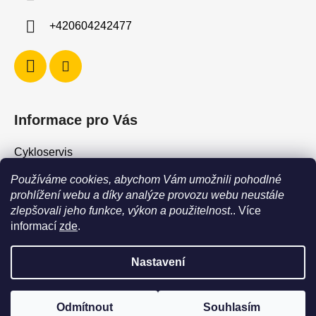
+420604242477
Informace pro Vás
Cykloservis
Skiservis
Používáme cookies, abychom Vám umožnili pohodlné
Obchodní podmínky
prohlížení webu a díky analýze provozu webu neustále
zlepšovali jeho funkce, výkon a použitelnost
.. Více
Podmínky ochrany osobních údajů
informací
zde
.
Jak vrátit / vyměnit zboží?
Nastavení
POZOR - stav zboží SKLADEM neodpovídá stavu na prodejně. Při
objednání zboží s vyzvednutím na prodejně vždy vyčkejte na
Vytvořil Shoptet
výzvu, že je zboží připraveno k vyzvednutí. Dostupnost zboží na
Odmítnout
Souhlasím
Copyright 2026
Force Shop - Cyklo Hostivař
. Všechna