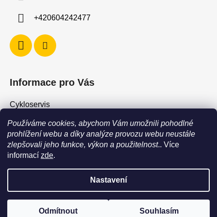
+420604242477
Informace pro Vás
Cykloservis
Skiservis
Používáme cookies, abychom Vám umožnili pohodlné
Obchodní podmínky
prohlížení webu a díky analýze provozu webu neustále
zlepšovali jeho funkce, výkon a použitelnost
.. Více
Podmínky ochrany osobních údajů
informací
zde
.
Jak vrátit / vyměnit zboží?
Nastavení
POZOR - stav zboží SKLADEM neodpovídá stavu na prodejně. Při
objednání zboží s vyzvednutím na prodejně vždy vyčkejte na
Vytvořil Shoptet
výzvu, že je zboží připraveno k vyzvednutí. Dostupnost zboží na
Odmítnout
Souhlasím
Copyright 2026
Force Shop - Cyklo Hostivař
. Všechna