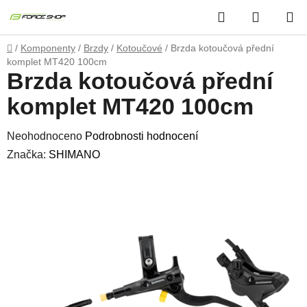
Přejít
Hledat
NÁKUP
na
obsah
KOŠÍK
Domů
/
Komponenty
/
Brzdy
/
Kotoučové
/
Brzda kotoučová přední
komplet MT420 100cm
Brzda kotoučová přední
komplet MT420 100cm
Průměrné
Neohodnoceno
Podrobnosti hodnocení
hodnocení
Značka:
SHIMANO
produktu
je
0,0
z
5
hvězdiček.