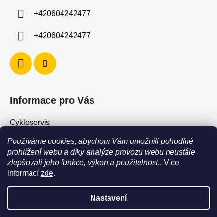
í
+420604242477
+420604242477
Informace pro Vás
Cykloservis
Skiservis
Používáme cookies, abychom Vám umožnili pohodlné
Obchodní podmínky
prohlížení webu a díky analýze provozu webu neustále
zlepšovali jeho funkce, výkon a použitelnost
.. Více
Podmínky ochrany osobních údajů
informací
zde
.
Jak vrátit / vyměnit zboží?
Nastavení
POZOR - stav zboží SKLADEM neodpovídá stavu na prodejně. Při