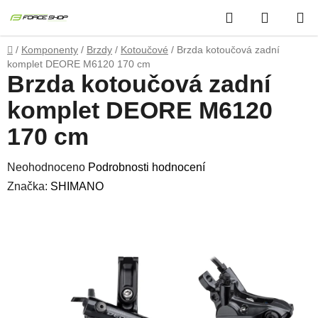
Přejít
Hledat
NÁKUP
na
obsah
KOŠÍK
Domů
/
Komponenty
/
Brzdy
/
Kotoučové
/
Brzda kotoučová zadní
komplet DEORE M6120 170 cm
Brzda kotoučová zadní
komplet DEORE M6120
170 cm
Průměrné
Neohodnoceno
Podrobnosti hodnocení
hodnocení
Značka:
SHIMANO
produktu
je
0,0
z
5
hvězdiček.