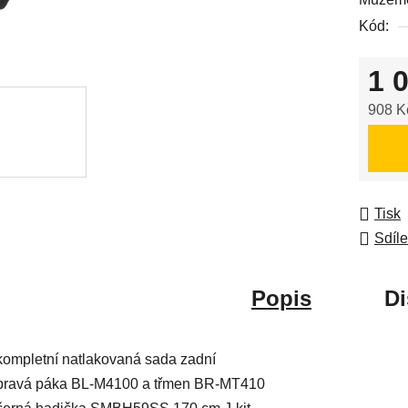
0,0
Kód:
z
5
1 
hvězdič
908 K
Měrná
Tisk
Sdíle
Popis
Di
kompletní natlakovaná sada zadní
pravá páka BL-M4100 a třmen BR-MT410