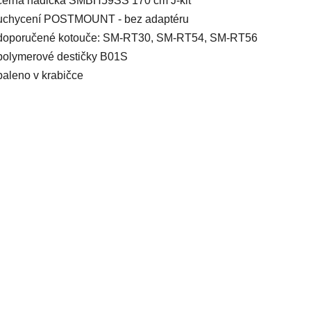
černá hadička SMBH59SS 170 cm J-kit
uchycení POSTMOUNT - bez adaptéru
doporučené kotouče: SM-RT30, SM-RT54, SM-RT56
polymerové destičky B01S
baleno v krabičce