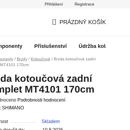
Přihlášení
Registrace
oží?
PRÁZDNÝ KOŠÍK
NÁKUPNÍ
KOŠÍK
ponenty
Příslušenství
Údržba kola
Bat
onenty
/
Brzdy
/
Kotoučové
/
Brzda kotoučová zadní
 MT4101 170cm
da kotoučová zadní
mplet MT4101 170cm
né
dnoceno
Podrobnosti hodnocení
ení
:
SHIMANO
u
nost
Skladem
 doručit do:
10.8.2026