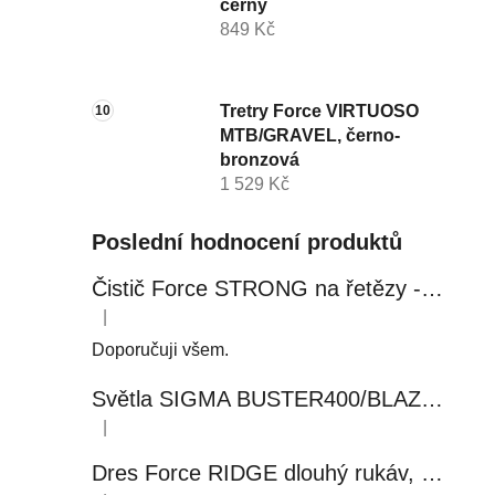
černý
849 Kč
Tretry Force VIRTUOSO
MTB/GRAVEL, černo-
bronzová
1 529 Kč
Poslední hodnocení produktů
Čistič Force STRONG na řetězy - 0,5 l, láhev - růžový
|
Hodnocení produktu je 5 z 5 hvězdiček.
Doporučuji všem.
Světla SIGMA BUSTER400/BLAZE FLASH, přední+zadní
|
Hodnocení produktu je 5 z 5 hvězdiček.
Dres Force RIDGE dlouhý rukáv, černo-modrý