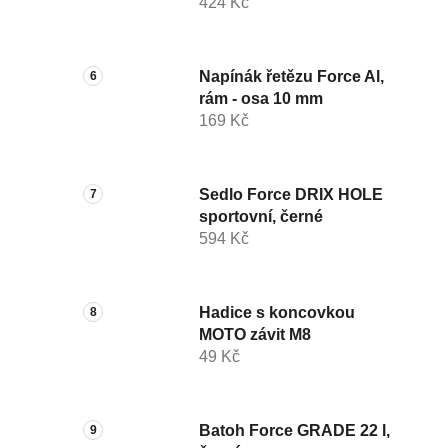
424 Kč
Napínák řetězu Force Al,
rám - osa 10 mm
169 Kč
Sedlo Force DRIX HOLE
sportovní, černé
594 Kč
Hadice s koncovkou
MOTO závit M8
49 Kč
Batoh Force GRADE 22 l,