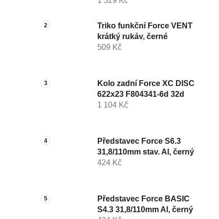
1 529 Kč
Triko funkční Force VENT
krátký rukáv, černé
509 Kč
Kolo zadní Force XC DISC
622x23 F804341-6d 32d
1 104 Kč
Představec Force S6.3
31,8/110mm stav. Al, černý
424 Kč
Představec Force BASIC
S4.3 31,8/110mm Al, černý