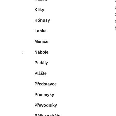
Kliky
Kónusy
Lanka
Měniče
Náboje
Pedály
Pláště
Představce
Přesmyky
Převodníky
Ráfky a dráty