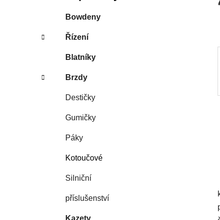
í
p
Bowdeny
a
Řízení
n
e
Blatníky
l
Brzdy
Destičky
Gumičky
Páky
Kotoučové
Silniční
příslušenství
Kazety