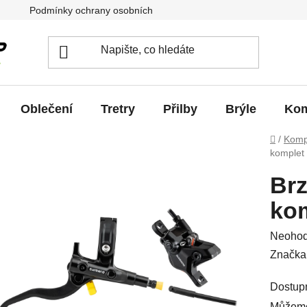
Podmínky ochrany osobních údajů
Jak vrátit / vyměnit zb
Oblečení
Tretry
Přilby
Brýle
Kom
Domů
/
Komp
komplet
Brz
ko
Průměr
Neoho
hodnoc
Značka
produkt
Dostup
je
Můžeme