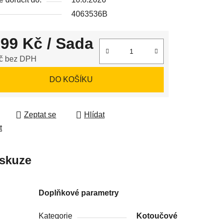
4063536B
099 Kč
/ Sada
ek.
č bez DPH
 cena:
DO KOŠÍKU
Zeptat se
Hlídat
t
skuze
Doplňkové parametry
Kategorie
Kotoučové