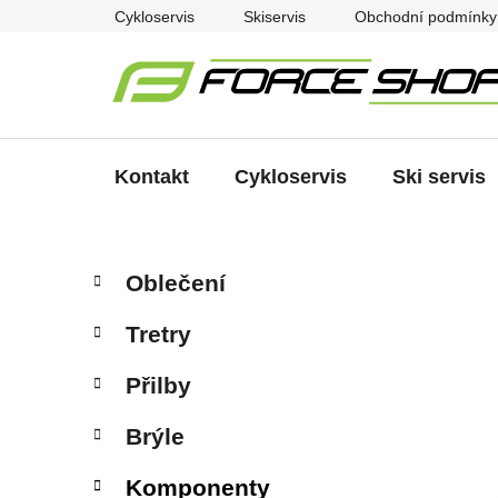
Přejít
Cykloservis
Skiservis
Obchodní podmínky
na
obsah
Kontakt
Cykloservis
Ski servis
P
K
Přeskočit
Oblečení
a
kategorie
o
t
s
Tretry
e
t
g
r
Přilby
o
a
r
Brýle
i
n
e
n
Komponenty