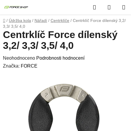
Přejít
Hledat
NÁKUP
na
obsah
KOŠÍK
Domů
/
Údržba kola
/
Nářadí
/
Centrklíče
/
Centrklíč Force dílenský 3,2/
3,3/ 3,5/ 4,0
Centrklíč Force dílenský
3,2/ 3,3/ 3,5/ 4,0
Průměrné
Neohodnoceno
Podrobnosti hodnocení
hodnocení
Značka:
FORCE
produktu
je
0,0
z
5
hvězdiček.