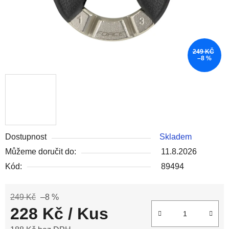
249 KČ
–8 %
Dostupnost
Skladem
Můžeme doručit do:
11.8.2026
Kód:
89494
249 Kč
–8 %
228 Kč
/ Kus