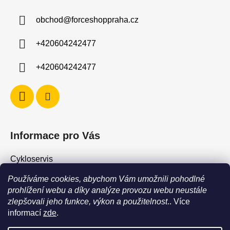
a
obchod
@
forceshoppraha.cz
t
í
+420604242477
+420604242477
Informace pro Vás
Cykloservis
Skiservis
Používáme cookies, abychom Vám umožnili pohodlné
Obchodní podmínky
prohlížení webu a díky analýze provozu webu neustále
zlepšovali jeho funkce, výkon a použitelnost
.. Více
Podmínky ochrany osobních údajů
informací
zde
.
Jak vrátit / vyměnit zboží?