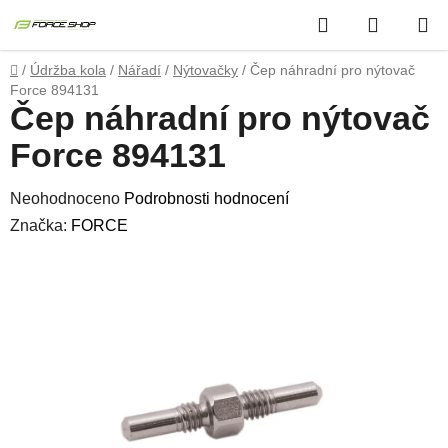
Přejít
Hledat
NÁKUP
na
obsah
KOŠÍK
Domů
/
Údržba kola
/
Nářadí
/
Nýtovačky
/
Čep náhradní pro nýtovač
Force 894131
Čep náhradní pro nýtovač
Force 894131
Průměrné
Neohodnoceno
Podrobnosti hodnocení
hodnocení
Značka:
FORCE
produktu
je
0,0
z
5
hvězdiček.