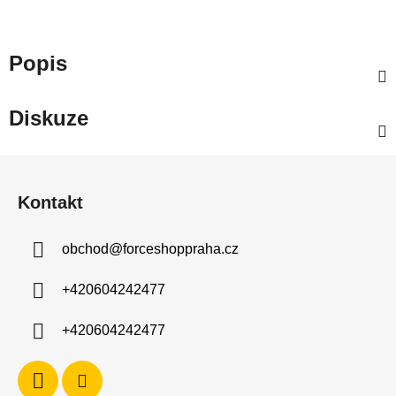
Popis
Diskuze
Z
á
Kontakt
p
a
obchod
@
forceshoppraha.cz
t
í
+420604242477
+420604242477