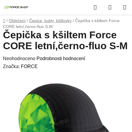
Přejít
Hledat
NÁKUP
na
obsah
KOŠÍK
Domů
/
Oblečení
/
Čepice, kukly, kšiltovky
/
Čepička s kšiltem Force
CORE letní,černo-fluo S-M
Čepička s kšiltem Force
CORE letní,černo-fluo S-M
Průměrné
Neohodnoceno
Podrobnosti hodnocení
hodnocení
Značka:
FORCE
produktu
je
0,0
z
5
hvězdiček.