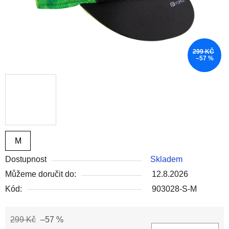
299 KČ
–57 %
M
Dostupnost
Skladem
Můžeme doručit do:
12.8.2026
Kód:
903028-S-M
299 Kč
–57 %