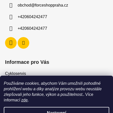
a
obchod
@
forceshoppraha.cz
t
í
+420604242477
+420604242477
Informace pro Vás
Cykloservis
Skiservis
Používáme cookies, abychom Vám umožnili pohodlné
Obchodní podmínky
prohlížení webu a díky analýze provozu webu neustále
zlepšovali jeho funkce, výkon a použitelnost
.. Více
Podmínky ochrany osobních údajů
informací
zde
.
Jak vrátit / vyměnit zboží?
Nastavení