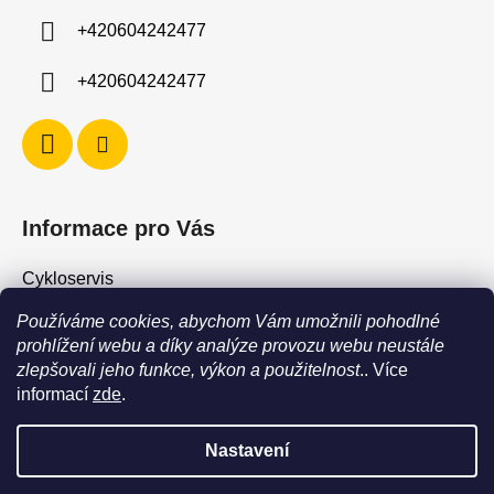
í
+420604242477
+420604242477
Informace pro Vás
Cykloservis
Skiservis
Používáme cookies, abychom Vám umožnili pohodlné
Obchodní podmínky
prohlížení webu a díky analýze provozu webu neustále
zlepšovali jeho funkce, výkon a použitelnost
.. Více
Podmínky ochrany osobních údajů
informací
zde
.
Jak vrátit / vyměnit zboží?
Nastavení
POZOR - stav zboží SKLADEM neodpovídá stavu na prodejně. Při