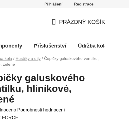
Přihlášení
Registrace
oží?
PRÁZDNÝ KOŠÍK
NÁKUPNÍ
KOŠÍK
ponenty
Příslušenství
Údržba kola
Bat
ba kola
/
Hustilky a díly
/
Čepičky galuskového ventilku,
é, zelené
pičky galuskového
tilku, hliníkové,
ené
né
dnoceno
Podrobnosti hodnocení
ení
:
FORCE
u