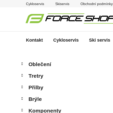
Přejít
Cykloservis
Skiservis
Obchodní podmínky
na
obsah
Kontakt
Cykloservis
Ski servis
P
K
Přeskočit
Oblečení
a
kategorie
o
t
s
Tretry
e
t
g
r
Přilby
o
a
r
Brýle
i
n
e
n
Komponenty