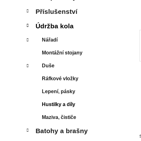
í
p
Příslušenství
a
n
Údržba kola
e
Nářadí
l
Montážní stojany
Duše
Ráfkové vložky
Lepení, pásky
Hustilky a díly
Maziva, čističe
Batohy a brašny