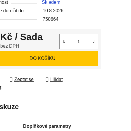
nost
Skladem
 doručit do:
10.8.2026
750664
 Kč
/ Sada
ek.
 bez DPH
 cena:
DO KOŠÍKU
Zeptat se
Hlídat
t
skuze
Doplňkové parametry