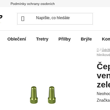
Podmínky ochrany osobních údajů
Jak vrátit / vyměnit zb
Oblečení
Tretry
Přilby
Brýle
Kom
Domů
/
Údrž
hliníkov
Če
ven
zel
Průměr
Neoho
hodnoc
Značka
produkt