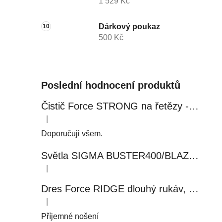
1 529 Kč
Dárkový poukaz
500 Kč
Poslední hodnocení produktů
Čistič Force STRONG na řetězy - 0,5 l, láhev - růžový
|
Hodnocení produktu je 5 z 5 hvězdiček.
Doporučuji všem.
Světla SIGMA BUSTER400/BLAZE FLASH, přední+zadní
|
Hodnocení produktu je 5 z 5 hvězdiček.
Dres Force RIDGE dlouhý rukáv, černo-modrý
|
Hodnocení produktu je 5 z 5 hvězdiček.
Příjemné nošení