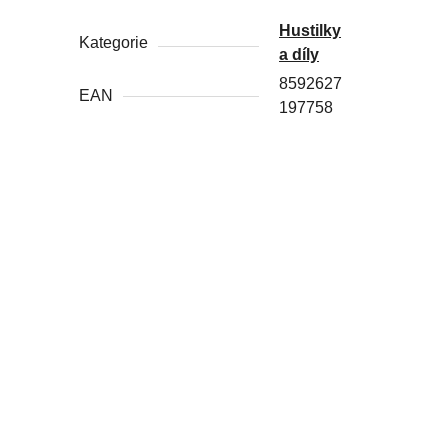
Hustilky
Kategorie
a díly
8592627
EAN
197758