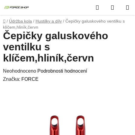
Přejít
Hledat
NÁKUP
na
obsah
KOŠÍK
Domů
/
Údržba kola
/
Hustilky a díly
/
Čepičky galuskového ventilku s
klíčem,hliník,červn
Čepičky galuskového
ventilku s
klíčem,hliník,červn
Průměrné
Neohodnoceno
Podrobnosti hodnocení
hodnocení
Značka:
FORCE
produktu
je
0,0
z
5
hvězdiček.