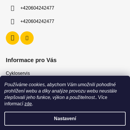
í
+420604242477
+420604242477
Informace pro Vás
Cykloservis
Skiservis
Používáme cookies, abychom Vám umožnili pohodlné
Obchodní podmínky
prohlížení webu a díky analýze provozu webu neustále
zlepšovali jeho funkce, výkon a použitelnost
.. Více
Podmínky ochrany osobních údajů
informací
zde
.
Jak vrátit / vyměnit zboží?
Nastavení
POZOR - stav zboží SKLADEM neodpovídá stavu na prodejně. Při