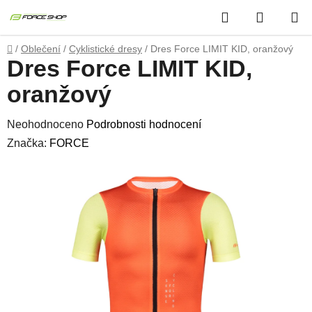
Přejít
Hledat
NÁKUP
na
obsah
KOŠÍK
Domů
/
Oblečení
/
Cyklistické dresy
/
Dres Force LIMIT KID, oranžový
Dres Force LIMIT KID,
oranžový
Průměrné
Neohodnoceno
Podrobnosti hodnocení
hodnocení
Značka:
FORCE
produktu
je
0,0
z
5
hvězdiček.