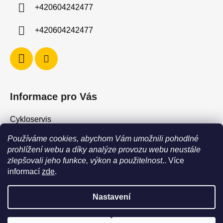
í
+420604242477
+420604242477
Informace pro Vás
Cykloservis
Skiservis
Používáme cookies, abychom Vám umožnili pohodlné
Obchodní podmínky
prohlížení webu a díky analýze provozu webu neustále
zlepšovali jeho funkce, výkon a použitelnost
.. Více
Podmínky ochrany osobních údajů
informací
zde
.
Jak vrátit / vyměnit zboží?
Nastavení
POZOR - stav zboží SKLADEM neodpovídá stavu na prodejně. Při
objednání zboží s vyzvednutím na prodejně vždy vyčkejte na
Vytvořil Shoptet