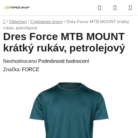
Přejít
Hledat
NÁKUP
na
obsah
KOŠÍK
Domů
/
Oblečení
/
Cyklistické dresy
/
Dres Force MTB MOUNT krátký
rukáv, petrolejový
Dres Force MTB MOUNT
krátký rukáv, petrolejový
Průměrné
Neohodnoceno
Podrobnosti hodnocení
hodnocení
Značka:
FORCE
produktu
je
0,0
z
5
hvězdiček.