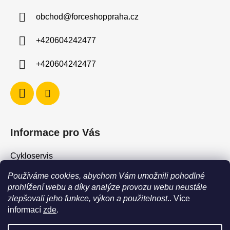
a
obchod
@
forceshoppraha.cz
t
í
+420604242477
+420604242477
Informace pro Vás
Cykloservis
Skiservis
Používáme cookies, abychom Vám umožnili pohodlné
Obchodní podmínky
prohlížení webu a díky analýze provozu webu neustále
zlepšovali jeho funkce, výkon a použitelnost
.. Více
Podmínky ochrany osobních údajů
informací
zde
.
Jak vrátit / vyměnit zboží?