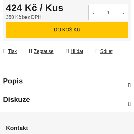
424 Kč
/ Kus
350 Kč bez DPH
Měrná cena:
DO KOŠÍKU
Tisk
Zeptat se
Hlídat
Sdílet
Popis
Diskuze
Z
á
Kontakt
p