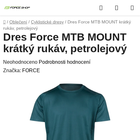
Přejít
Hledat
NÁKUP
na
obsah
KOŠÍK
Domů
/
Oblečení
/
Cyklistické dresy
/
Dres Force MTB MOUNT krátký
rukáv, petrolejový
Dres Force MTB MOUNT
krátký rukáv, petrolejový
Průměrné
Neohodnoceno
Podrobnosti hodnocení
hodnocení
Značka:
FORCE
produktu
je
0,0
z
5
hvězdiček.