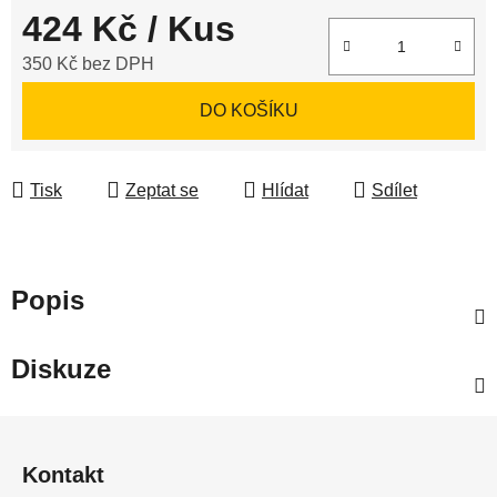
424 Kč
/ Kus
350 Kč bez DPH
Měrná cena:
DO KOŠÍKU
Tisk
Zeptat se
Hlídat
Sdílet
Popis
Diskuze
Z
á
Kontakt
p