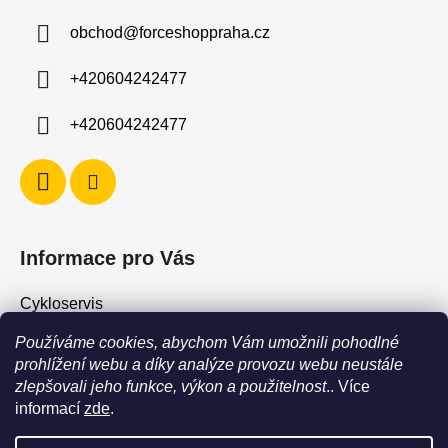
a
obchod
@
forceshoppraha.cz
t
í
+420604242477
+420604242477
Informace pro Vás
Cykloservis
Skiservis
Používáme cookies, abychom Vám umožnili pohodlné
Obchodní podmínky
prohlížení webu a díky analýze provozu webu neustále
zlepšovali jeho funkce, výkon a použitelnost
.. Více
Podmínky ochrany osobních údajů
informací
zde
.
Jak vrátit / vyměnit zboží?