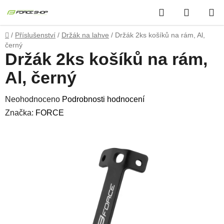
Přejít
Hledat
NÁKUP
na
obsah
KOŠÍK
Domů
/
Příslušenství
/
Držák na lahve
/
Držák 2ks košíků na rám, Al,
černý
Držák 2ks košíků na rám,
Al, černý
Průměrné
Neohodnoceno
Podrobnosti hodnocení
hodnocení
Značka:
FORCE
produktu
je
0,0
z
5
hvězdiček.