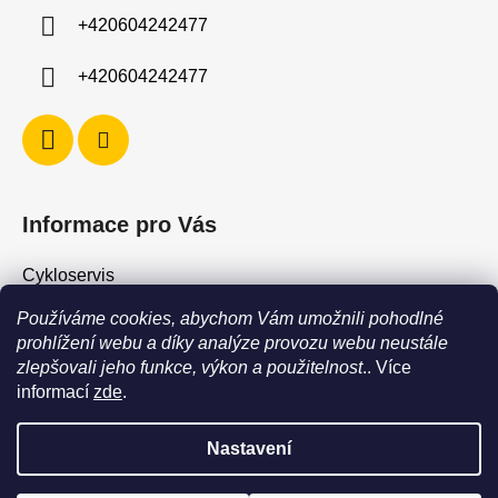
í
+420604242477
+420604242477
Informace pro Vás
Cykloservis
Skiservis
Používáme cookies, abychom Vám umožnili pohodlné
Obchodní podmínky
prohlížení webu a díky analýze provozu webu neustále
zlepšovali jeho funkce, výkon a použitelnost
.. Více
Podmínky ochrany osobních údajů
informací
zde
.
Jak vrátit / vyměnit zboží?
Nastavení
POZOR - stav zboží SKLADEM neodpovídá stavu na prodejně. Při
objednání zboží s vyzvednutím na prodejně vždy vyčkejte na