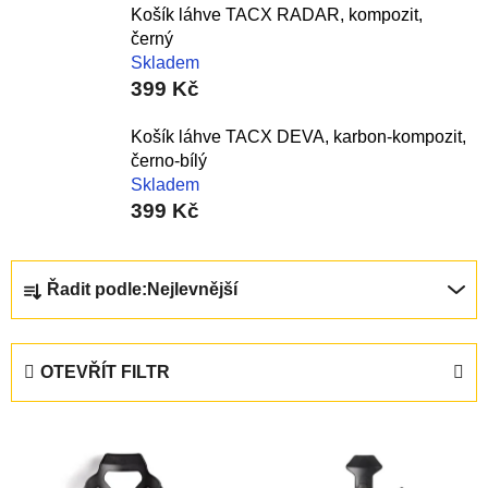
Košík láhve TACX RADAR, kompozit,
černý
Skladem
399 Kč
Košík láhve TACX DEVA, karbon-kompozit,
černo-bílý
Skladem
399 Kč
Ř
Řadit podle:
Nejlevnější
a
z
e
OTEVŘÍT FILTR
n
í
V
p
ý
r