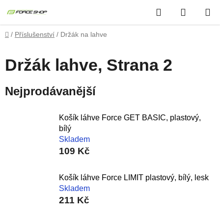
Přejít
Hledat
NÁKUP
na
obsah
KOŠÍK
Domů
/
Příslušenství
/
Držák na lahve
Držák lahve
, Strana 2
Nejprodávanější
Košík láhve Force GET BASIC, plastový,
bílý
Skladem
109 Kč
Košík láhve Force LIMIT plastový, bílý, lesk
Skladem
211 Kč