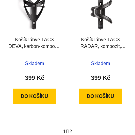
p
o
i
d
s
u
p
k
r
t
Košík láhve TACX
Košík láhve TACX
o
ů
DEVA, karbon-kompozit,
RADAR, kompozit,
d
černý mat
černý
u
k
Skladem
Skladem
t
399 Kč
399 Kč
ů
DO KOŠÍKU
DO KOŠÍKU
S
1
t
2