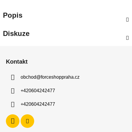
Popis
Diskuze
Z
á
Kontakt
p
a
obchod
@
forceshoppraha.cz
t
í
+420604242477
+420604242477