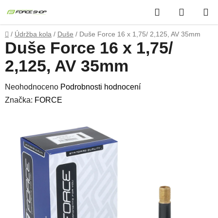
Přejít
Hledat
NÁKUP
na
obsah
KOŠÍK
Domů
/
Údržba kola
/
Duše
/
Duše Force 16 x 1,75/ 2,125, AV 35mm
Duše Force 16 x 1,75/
2,125, AV 35mm
Průměrné
Neohodnoceno
Podrobnosti hodnocení
hodnocení
Značka:
FORCE
produktu
je
0,0
z
5
hvězdiček.