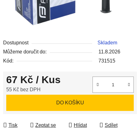
Dostupnost
Skladem
Můžeme doručit do:
11.8.2026
Kód:
731515
67 Kč
/ Kus
55 Kč bez DPH
Měrná cena:
DO KOŠÍKU
Tisk
Zeptat se
Hlídat
Sdílet