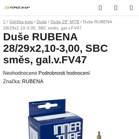
Přejít
Hledat
NÁKUP
na
obsah
KOŠÍK
Domů
/
Údržba kola
/
Duše
/
Duše 29" MTB
/
Duše RUBENA
28/29x2,10-3,00, SBC směs, gal.v.FV47
Duše RUBENA
28/29x2,10-3,00, SBC
směs, gal.v.FV47
Průměrné
Neohodnoceno
Podrobnosti hodnocení
hodnocení
Značka:
RUBENA
produktu
je
0,0
z
5
hvězdiček.