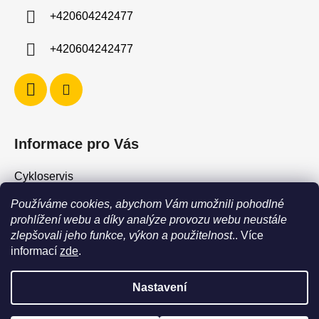
í
+420604242477
+420604242477
Informace pro Vás
Cykloservis
Skiservis
Používáme cookies, abychom Vám umožnili pohodlné
Obchodní podmínky
prohlížení webu a díky analýze provozu webu neustále
zlepšovali jeho funkce, výkon a použitelnost
.. Více
Podmínky ochrany osobních údajů
informací
zde
.
Jak vrátit / vyměnit zboží?
Nastavení
POZOR - stav zboží SKLADEM neodpovídá stavu na prodejně. Při
objednání zboží s vyzvednutím na prodejně vždy vyčkejte na