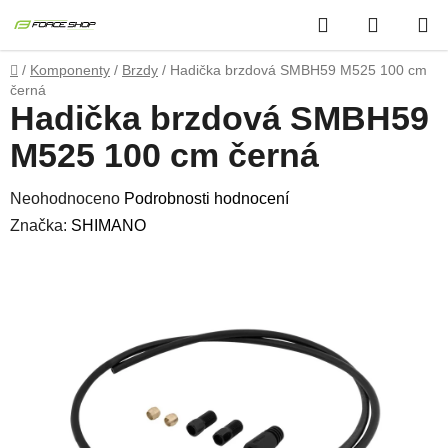
Přejít
Hledat
NÁKUP
na
obsah
KOŠÍK
Domů
/
Komponenty
/
Brzdy
/
Hadička brzdová SMBH59 M525 100 cm
černá
Hadička brzdová SMBH59
M525 100 cm černá
Průměrné
Neohodnoceno
Podrobnosti hodnocení
hodnocení
Značka:
SHIMANO
produktu
je
0,0
z
5
hvězdiček.