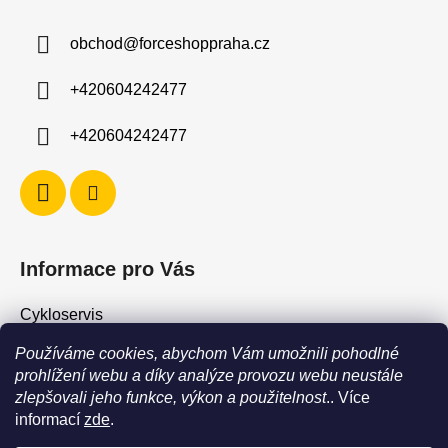
p
a
obchod
@
forceshoppraha.cz
t
í
+420604242477
+420604242477
Informace pro Vás
Cykloservis
Skiservis
Používáme cookies, abychom Vám umožnili pohodlné
Obchodní podmínky
prohlížení webu a díky analýze provozu webu neustále
zlepšovali jeho funkce, výkon a použitelnost
.. Více
Podmínky ochrany osobních údajů
informací
zde
.
Jak vrátit / vyměnit zboží?