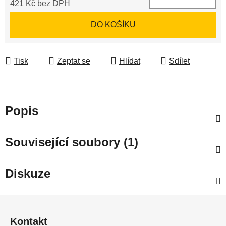
421 Kč bez DPH
Měrná cena:
DO KOŠÍKU
Tisk
Zeptat se
Hlídat
Sdílet
Popis
Související soubory (1)
Diskuze
Z
á
Kontakt