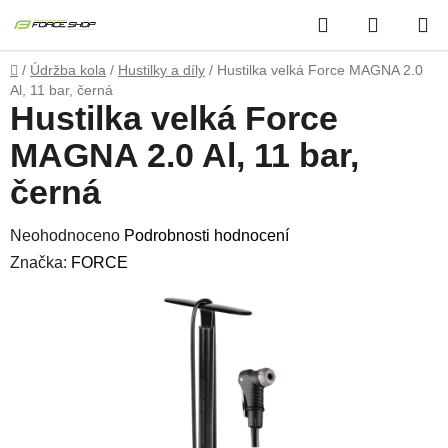
Přejít
Hledat
NÁKUP
na
obsah
KOŠÍK
Domů
/
Údržba kola
/
Hustilky a díly
/
Hustilka velká Force MAGNA 2.0
Al, 11 bar, černá
Hustilka velká Force
MAGNA 2.0 Al, 11 bar,
černá
Průměrné
Neohodnoceno
Podrobnosti hodnocení
hodnocení
Značka:
FORCE
produktu
je
0,0
z
5
hvězdiček.