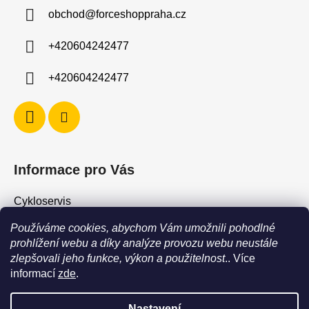
a
obchod
@
forceshoppraha.cz
t
í
+420604242477
+420604242477
Informace pro Vás
Cykloservis
Skiservis
Používáme cookies, abychom Vám umožnili pohodlné
Obchodní podmínky
prohlížení webu a díky analýze provozu webu neustále
zlepšovali jeho funkce, výkon a použitelnost
.. Více
Podmínky ochrany osobních údajů
informací
zde
.
Jak vrátit / vyměnit zboží?
Nastavení