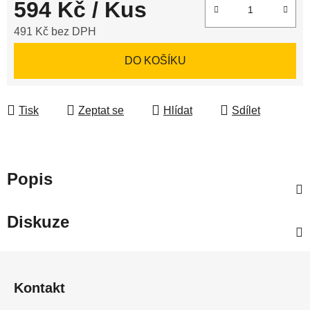
594 Kč
/ Kus
491 Kč bez DPH
Měrná cena:
DO KOŠÍKU
Tisk
Zeptat se
Hlídat
Sdílet
Popis
Diskuze
Z
á
Kontakt
p