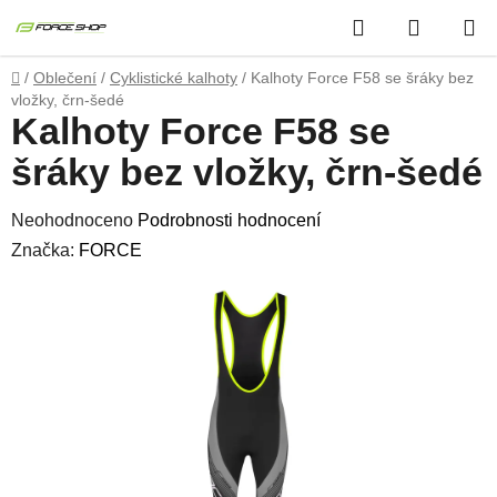
Přejít
Hledat
NÁKUP
na
obsah
KOŠÍK
Domů
/
Oblečení
/
Cyklistické kalhoty
/
Kalhoty Force F58 se šráky bez
vložky, črn-šedé
Kalhoty Force F58 se
šráky bez vložky, črn-šedé
Průměrné
Neohodnoceno
Podrobnosti hodnocení
hodnocení
Značka:
FORCE
produktu
je
0,0
z
5
hvězdiček.