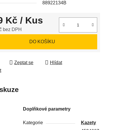
88922134B
9 Kč
/ Kus
ek.
č bez DPH
 cena:
DO KOŠÍKU
Zeptat se
Hlídat
t
skuze
Doplňkové parametry
Kategorie
Kazety