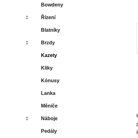
p
Bowdeny
a
Řízení
n
e
Blatníky
l
Brzdy
Kazety
Kliky
Kónusy
Lanka
Měniče
Náboje
Pedály