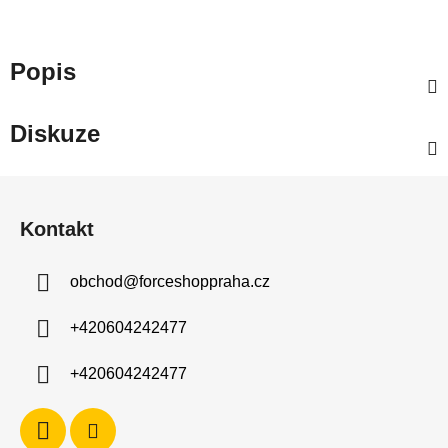
Popis
Diskuze
Z
á
Kontakt
p
a
obchod
@
forceshoppraha.cz
t
í
+420604242477
+420604242477