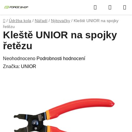
Přejít
Hledat
NÁKUP
na
obsah
KOŠÍK
Domů
/
Údržba kola
/
Nářadí
/
Nýtovačky
/
Kleště UNIOR na spojky
řetězu
Kleště UNIOR na spojky
řetězu
Průměrné
Neohodnoceno
Podrobnosti hodnocení
hodnocení
Značka:
UNIOR
produktu
je
0,0
z
5
hvězdiček.