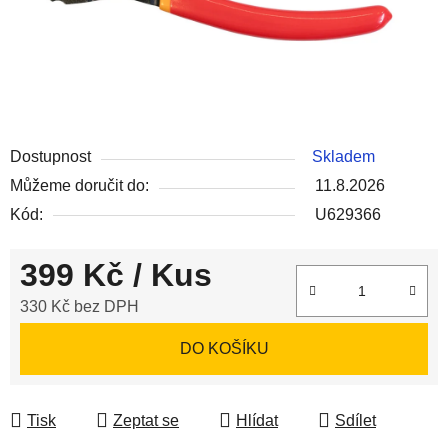
Dostupnost
Skladem
Můžeme doručit do:
11.8.2026
Kód:
U629366
399 Kč
/ Kus
330 Kč bez DPH
Měrná cena:
DO KOŠÍKU
Tisk
Zeptat se
Hlídat
Sdílet