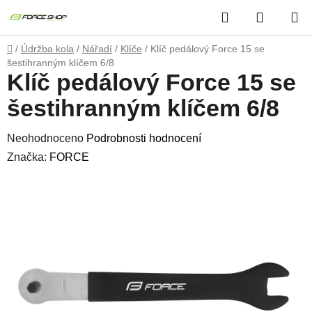
Přejít
Hledat
NÁKUP
na
obsah
KOŠÍK
Domů
/
Údržba kola
/
Nářadí
/
Klíče
/
Klíč pedálový Force 15 se
šestihranným klíčem 6/8
Klíč pedálový Force 15 se
šestihranným klíčem 6/8
Průměrné
Neohodnoceno
Podrobnosti hodnocení
hodnocení
Značka:
FORCE
produktu
je
0,0
z
5
hvězdiček.