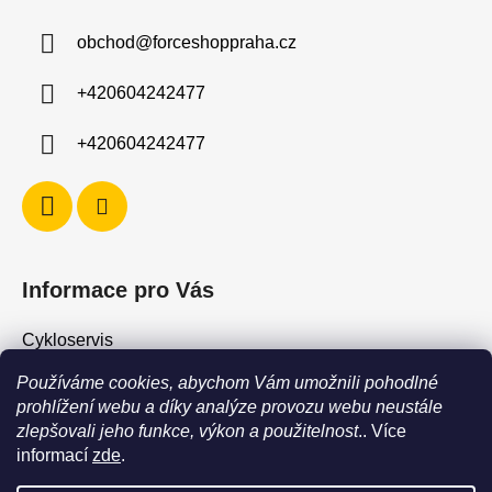
a
obchod
@
forceshoppraha.cz
t
í
+420604242477
+420604242477
Informace pro Vás
Cykloservis
Skiservis
Používáme cookies, abychom Vám umožnili pohodlné
Obchodní podmínky
prohlížení webu a díky analýze provozu webu neustále
zlepšovali jeho funkce, výkon a použitelnost
.. Více
Podmínky ochrany osobních údajů
informací
zde
.
Jak vrátit / vyměnit zboží?