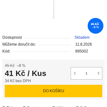
45 KČ
–8 %
Dostupnost
Skladem
Můžeme doručit do:
11.8.2026
Kód:
895002
45 Kč
–8 %
41 Kč
/ Kus
34 Kč bez DPH
Měrná cena:
DO KOŠÍKU