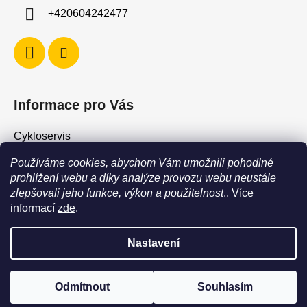
+420604242477
Informace pro Vás
Cykloservis
Skiservis
Používáme cookies, abychom Vám umožnili pohodlné
Obchodní podmínky
prohlížení webu a díky analýze provozu webu neustále
zlepšovali jeho funkce, výkon a použitelnost
.. Více
Podmínky ochrany osobních údajů
informací
zde
.
Jak vrátit / vyměnit zboží?
Nastavení
POZOR - stav zboží SKLADEM neodpovídá stavu na prodejně. Při
objednání zboží s vyzvednutím na prodejně vždy vyčkejte na
Vytvořil Shoptet
výzvu, že je zboží připraveno k vyzvednutí. Dostupnost zboží na
Odmítnout
Souhlasím
Copyright 2026
Force Shop - Cyklo Hostivař
. Všechna
prodejně můžete ověřit na tel +420604242477
práva vyhrazena.
Upravit nastavení cookies