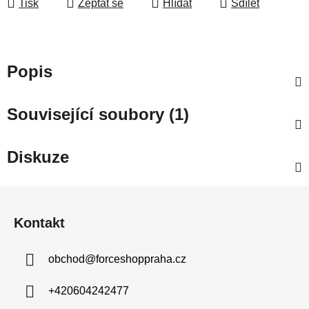
Tisk
Zeptat se
Hlídat
Sdílet
Popis
Související soubory (1)
Diskuze
Z
á
Kontakt
p
a
obchod
@
forceshoppraha.cz
t
í
+420604242477