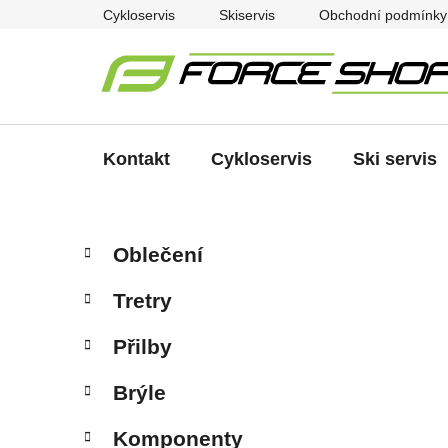
Přejít
Cykloservis
Skiservis
Obchodní podmínky
na
obsah
Kontakt
Cykloservis
Ski servis
P
K
Přeskočit
Oblečení
a
kategorie
o
t
s
Tretry
e
t
g
r
Přilby
o
a
r
Brýle
i
n
e
n
Komponenty