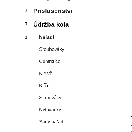
í
p
Příslušenství
a
n
Údržba kola
e
Nářadí
l
Šroubováky
Centrklíče
Kleště
Klíče
Stahováky
Nýtovačky
Sady nářadí