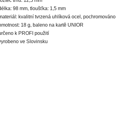
rozteč trnů: 12,5 mm
délka: 98 mm, tloušťka: 1,5 mm
materiál: kvalitní tvrzená uhlíková ocel, pochromováno
hmotnost: 18 g, baleno na kartě UNIOR
určeno k PROFI použití
vyrobeno ve Slovinsku