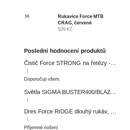
Rukavice Force MTB
CRAG, červené
509 Kč
Poslední hodnocení produktů
Čistič Force STRONG na řetězy - 0,5 l, láhev - růžový
|
Hodnocení produktu je 5 z 5 hvězdiček.
Doporučuji všem.
Světla SIGMA BUSTER400/BLAZE FLASH, přední+zadní
|
Hodnocení produktu je 5 z 5 hvězdiček.
Dres Force RIDGE dlouhý rukáv, černo-modrý
|
Hodnocení produktu je 5 z 5 hvězdiček.
Příjemné nošení