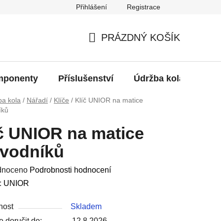
Přihlášení
Registrace
oží?
PRÁZDNÝ KOŠÍK
NÁKUPNÍ
KOŠÍK
ponenty
Příslušenství
Údržba kola
Bat
ba kola
/
Nářadí
/
Klíče
/
Klíč UNIOR na matice
íků
č UNIOR na matice
evodníků
né
dnoceno
Podrobnosti hodnocení
ení
:
UNIOR
u
nost
Skladem
 doručit do:
12.8.2026