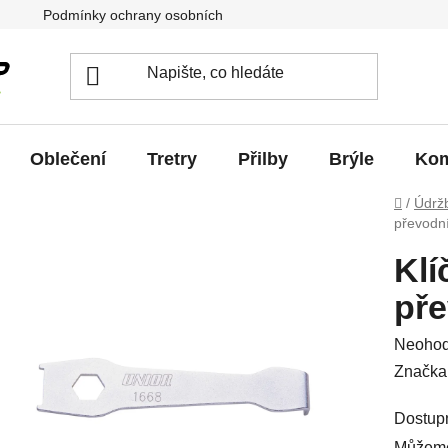
Podmínky ochrany osobních údajů
Jak vrátit / vyměnit zb
Oblečení
Tretry
Přilby
Brýle
Kom
Domů
/
Údrž
převodn
Klí
př
Průměr
Neoho
hodnoc
Značka
produkt
Dostup
je
Můžeme