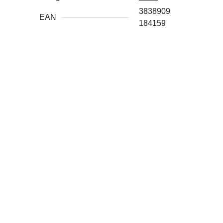
3838909
EAN
184159