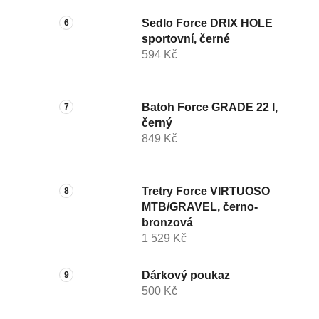
Sedlo Force DRIX HOLE
sportovní, černé
594 Kč
Batoh Force GRADE 22 l,
černý
849 Kč
Tretry Force VIRTUOSO
MTB/GRAVEL, černo-
bronzová
1 529 Kč
Dárkový poukaz
500 Kč