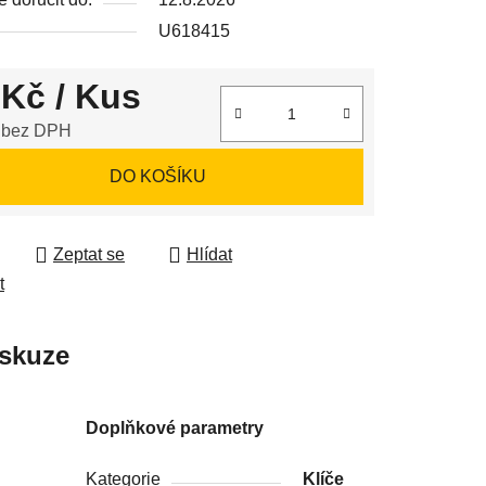
U618415
 Kč
/ Kus
ek.
 bez DPH
 cena:
DO KOŠÍKU
Zeptat se
Hlídat
t
skuze
Doplňkové parametry
Kategorie
Klíče