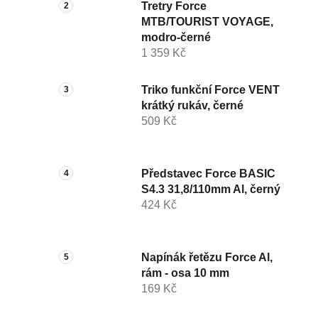
Tretry Force
MTB/TOURIST VOYAGE,
modro-černé
1 359 Kč
Triko funkční Force VENT
krátký rukáv, černé
509 Kč
Představec Force BASIC
S4.3 31,8/110mm Al, černý
424 Kč
Napínák řetězu Force Al,
rám - osa 10 mm
169 Kč