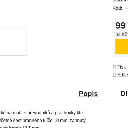
0,0
Kód:
z
5
99
hvězdič
82 Kč
Měrná
Tisk
Sdíle
Popis
Di
klíč na matice převodníků a prachovky klik
včetně šestihranného klíče 10 mm, zahnutý