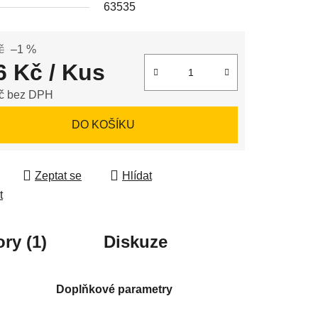
63535
ek.
č
–1 %
6 Kč
/ Kus
č bez DPH
 cena:
DO KOŠÍKU
Zeptat se
Hlídat
t
ry (1)
Diskuze
Doplňkové parametry