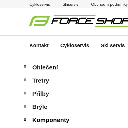
Přejít
Cykloservis
Skiservis
Obchodní podmínky
na
obsah
Kontakt
Cykloservis
Ski servis
P
K
Přeskočit
Oblečení
a
kategorie
o
t
s
Tretry
e
t
g
r
Přilby
o
a
r
Brýle
i
n
e
n
Komponenty
í