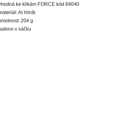
vhodná ke klikám FORCE kód 64040
materiál: Al hliník
hmotnost: 204 g
baleno v sáčku