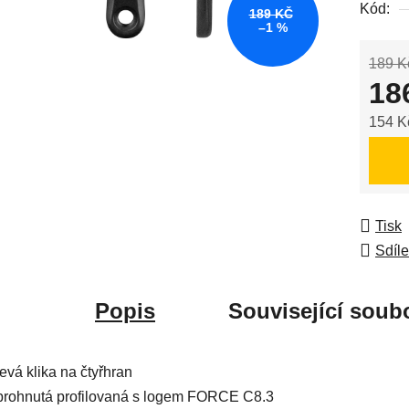
Kód:
z
189 KČ
–1 %
5
hvězdič
189 K
18
154 K
Měrná
Tisk
Sdíle
Popis
Související soubo
levá klika na čtyřhran
prohnutá profilovaná s logem FORCE C8.3