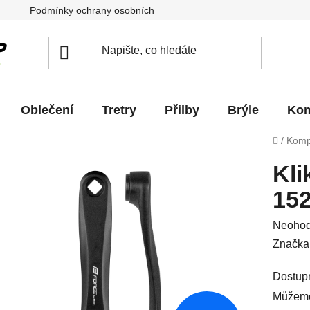
Podmínky ochrany osobních údajů
Jak vrátit / vyměnit zb
Oblečení
Tretry
Přilby
Brýle
Kom
Domů
/
Komp
Kli
15
Průměr
Neoho
hodnoc
Značka
produkt
Dostup
je
Můžeme
0,0