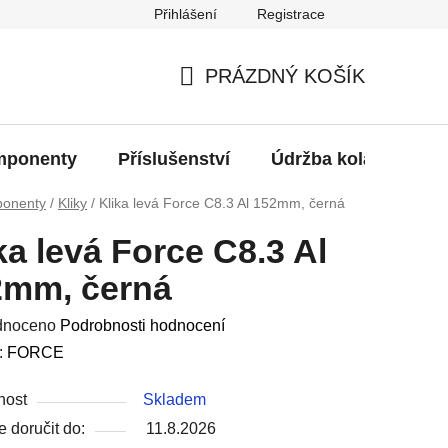
Přihlášení
Registrace
oží?
PRÁZDNÝ KOŠÍK
NÁKUPNÍ
KOŠÍK
ponenty
Příslušenství
Údržba kola
Bat
onenty
/
Kliky
/
Klika levá Force C8.3 Al 152mm, černá
ka levá Force C8.3 Al
2mm, černá
né
dnoceno
Podrobnosti hodnocení
ení
:
FORCE
u
nost
Skladem
 doručit do:
11.8.2026