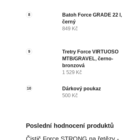
Batoh Force GRADE 22 l,
černý
849 Kč
Tretry Force VIRTUOSO
MTB/GRAVEL, černo-
bronzová
1 529 Kč
Dárkový poukaz
500 Kč
Poslední hodnocení produktů
Čistič Force STRONG na řetězy - 0,5 l, láhev - růžový