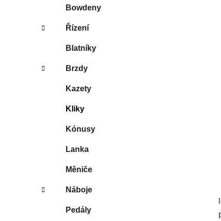
p
Bowdeny
a
Řízení
n
e
Blatníky
l
Brzdy
Kazety
Kliky
Kónusy
Lanka
Měniče
Náboje
Pedály