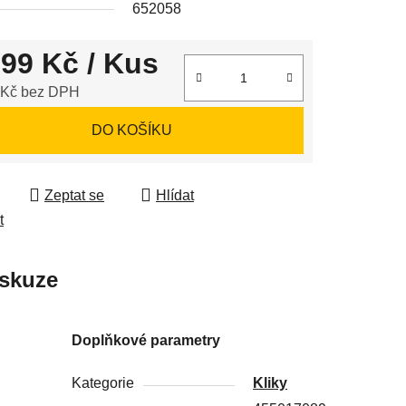
652058
999 Kč
/ Kus
ek.
 Kč bez DPH
 cena:
DO KOŠÍKU
Zeptat se
Hlídat
t
skuze
Doplňkové parametry
Kategorie
Kliky