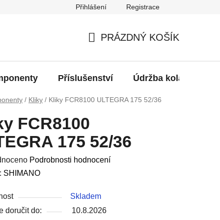
Přihlášení
Registrace
oží?
PRÁZDNÝ KOŠÍK
NÁKUPNÍ
KOŠÍK
ponenty
Příslušenství
Údržba kola
Bat
onenty
/
Kliky
/
Kliky FCR8100 ULTEGRA 175 52/36
iky FCR8100
TEGRA 175 52/36
né
dnoceno
Podrobnosti hodnocení
ení
:
SHIMANO
u
nost
Skladem
 doručit do:
10.8.2026