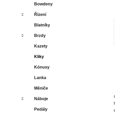
p
Bowdeny
a
Řízení
n
e
Blatníky
l
Brzdy
Kazety
Kliky
Kónusy
Lanka
Měniče
Náboje
Pedály