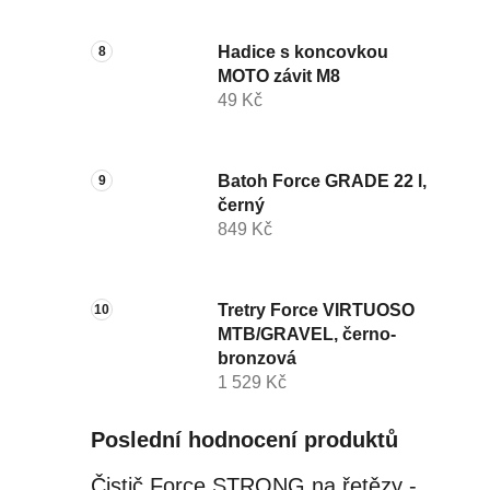
Hadice s koncovkou
MOTO závit M8
49 Kč
Batoh Force GRADE 22 l,
černý
849 Kč
Tretry Force VIRTUOSO
MTB/GRAVEL, černo-
bronzová
1 529 Kč
Poslední hodnocení produktů
Čistič Force STRONG na řetězy - 0,5 l, láhev - růžový