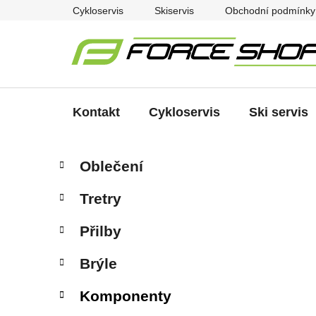
Přejít
Cykloservis
Skiservis
Obchodní podmínky
na
obsah
Kontakt
Cykloservis
Ski servis
P
K
Přeskočit
Oblečení
a
kategorie
o
t
s
Tretry
e
t
g
r
Přilby
o
a
r
Brýle
i
n
e
n
Komponenty
í