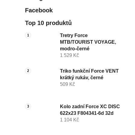
Facebook
Top 10 produktů
Tretry Force
MTB/TOURIST VOYAGE,
modro-černé
1 529 Kč
Triko funkční Force VENT
krátký rukáv, černé
509 Kč
Kolo zadní Force XC DISC
622x23 F804341-6d 32d
1 104 Kč