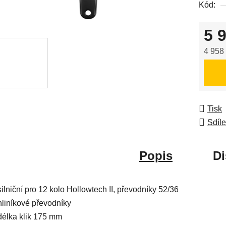
Kód:
z
5
5 
hvězdič
4 958
Měrná
Tisk
Sdíle
Popis
Di
silniční pro 12 kolo Hollowtech II, převodníky 52/36
hliníkové převodníky
délka klik 175 mm