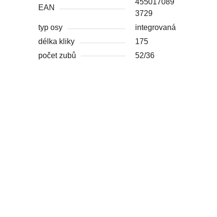
455017089
EAN
3729
typ osy
integrovaná
délka kliky
175
počet zubů
52/36