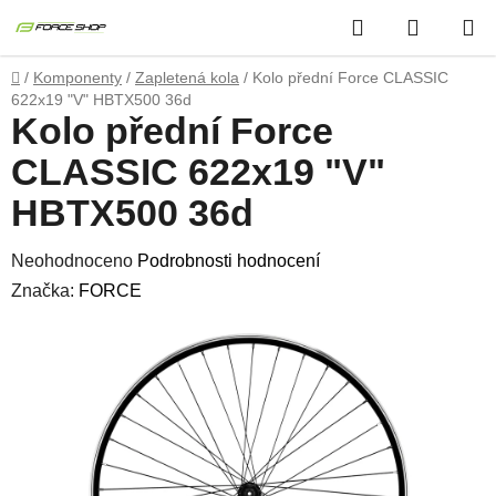
Přejít
Hledat
NÁKUP
na
obsah
KOŠÍK
Domů
/
Komponenty
/
Zapletená kola
/
Kolo přední Force CLASSIC
622x19 "V" HBTX500 36d
Kolo přední Force
CLASSIC 622x19 "V"
HBTX500 36d
Průměrné
Neohodnoceno
Podrobnosti hodnocení
hodnocení
Značka:
FORCE
produktu
je
0,0
z
5
hvězdiček.