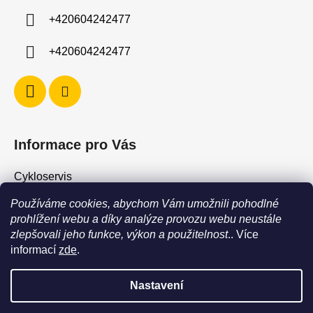
í
+420604242477
+420604242477
Informace pro Vás
Cykloservis
Skiservis
Používáme cookies, abychom Vám umožnili pohodlné
Obchodní podmínky
prohlížení webu a díky analýze provozu webu neustále
zlepšovali jeho funkce, výkon a použitelnost
.. Více
Podmínky ochrany osobních údajů
informací
zde
.
Jak vrátit / vyměnit zboží?
Nastavení
POZOR - stav zboží SKLADEM neodpovídá stavu na prodejně. Při