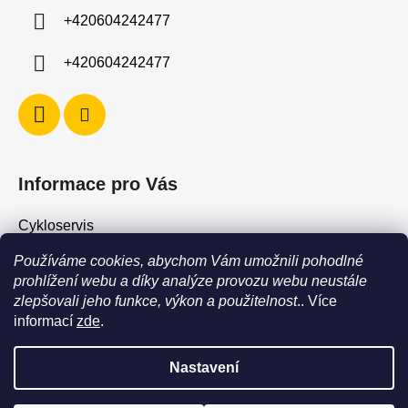
í
+420604242477
+420604242477
Informace pro Vás
Cykloservis
Skiservis
Používáme cookies, abychom Vám umožnili pohodlné
Obchodní podmínky
prohlížení webu a díky analýze provozu webu neustále
zlepšovali jeho funkce, výkon a použitelnost
.. Více
Podmínky ochrany osobních údajů
informací
zde
.
Jak vrátit / vyměnit zboží?
Nastavení
POZOR - stav zboží SKLADEM neodpovídá stavu na prodejně. Při
objednání zboží s vyzvednutím na prodejně vždy vyčkejte na