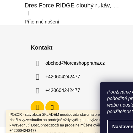
Dres Force RIDGE dlouhý rukáv, černo-modrý
|
Hodnocení produktu je 5 z 5 hvězdiček.
Příjemné nošení
Z
á
Kontakt
p
a
obchod
@
forceshoppraha.cz
t
í
+420604242477
+420604242477
Používáme 
pohodlné pr
webu neustá
použitelnost
POZOR - stav zboží SKLADEM neodpovídá stavu na prodejně. Při objednání
zboží s vyzvednutím na prodejně vždy vyčkejte na výzvu, že je zboží připrav
k vyzvednutí. Dostupnost zboží na prodejně můžete ověřit na tel
Nastaven
+420604242477