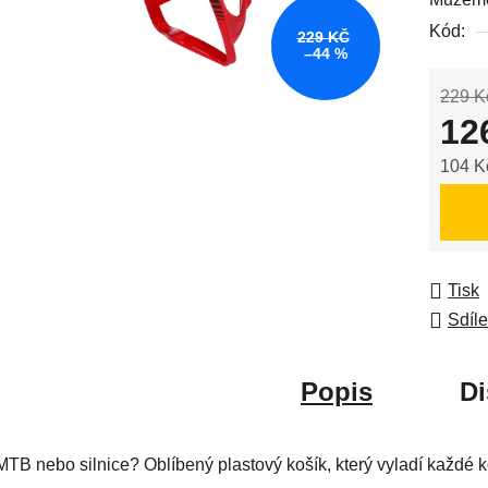
0,0
Kód:
z
229 KČ
–44 %
5
hvězdič
229 K
12
104 K
Měrná
Tisk
Sdíle
Popis
Di
MTB nebo silnice? Oblíbený plastový košík, který vyladí každé k