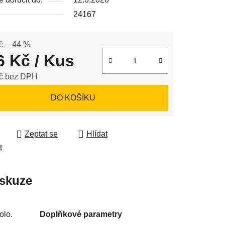
24167
ek.
č
–44 %
6 Kč
/ Kus
č bez DPH
 cena:
DO KOŠÍKU
Zeptat se
Hlídat
t
skuze
olo.
Doplňkové parametry