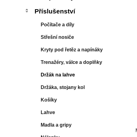
í
p
Příslušenství
a
n
Počítače a díly
e
Střešní nosiče
l
Kryty pod řetěz a napínáky
Trenažéry, válce a doplňky
Držák na lahve
Držáka, stojany kol
Košíky
Lahve
Madla a gripy