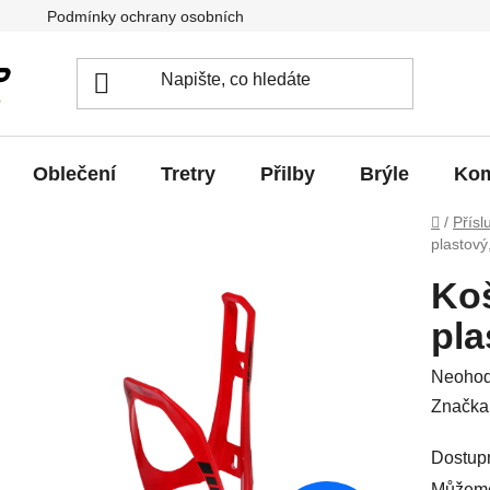
Podmínky ochrany osobních údajů
Jak vrátit / vyměnit zb
Oblečení
Tretry
Přilby
Brýle
Kom
Domů
/
Přísl
plastový
Koš
pla
Průměr
Neoho
hodnoc
Značka
produkt
Dostup
je
Můžeme