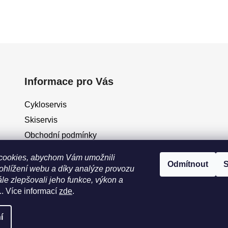
Informace pro Vás
Cykloservis
Skiservis
Obchodní podmínky
Podmínky ochrany osobních údajů
cookies, abychom Vám umožnili
Odmítnout
S
Jak vrátit / vyměnit zboží?
ohlížení webu a díky analýze provozu
le zlepšovali jeho funkce, výkon a
.. Více informací
zde
.
eno
í