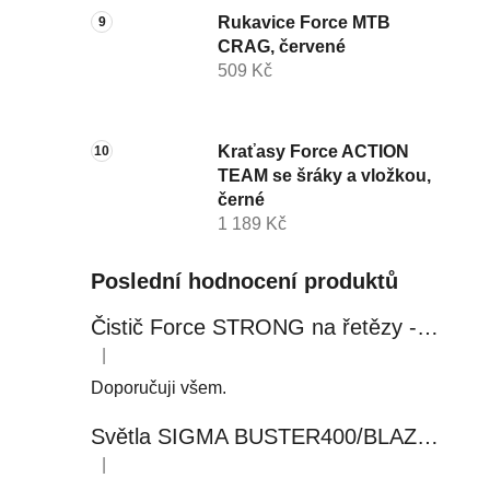
Rukavice Force MTB
CRAG, červené
509 Kč
Kraťasy Force ACTION
TEAM se šráky a vložkou,
černé
1 189 Kč
Poslední hodnocení produktů
Čistič Force STRONG na řetězy - 0,5 l, láhev - růžový
|
Hodnocení produktu je 5 z 5 hvězdiček.
Doporučuji všem.
Světla SIGMA BUSTER400/BLAZE FLASH, přední+zadní
|
Hodnocení produktu je 5 z 5 hvězdiček.