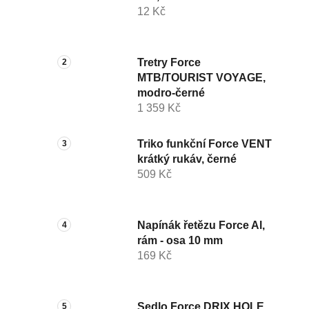
12 Kč
Tretry Force
MTB/TOURIST VOYAGE,
modro-černé
1 359 Kč
Triko funkční Force VENT
krátký rukáv, černé
509 Kč
Napínák řetězu Force Al,
rám - osa 10 mm
169 Kč
Sedlo Force DRIX HOLE