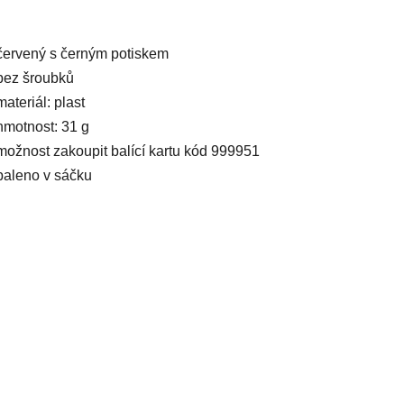
červený s černým potiskem
bez šroubků
materiál: plast
hmotnost: 31 g
možnost zakoupit balící kartu kód 999951
baleno v sáčku