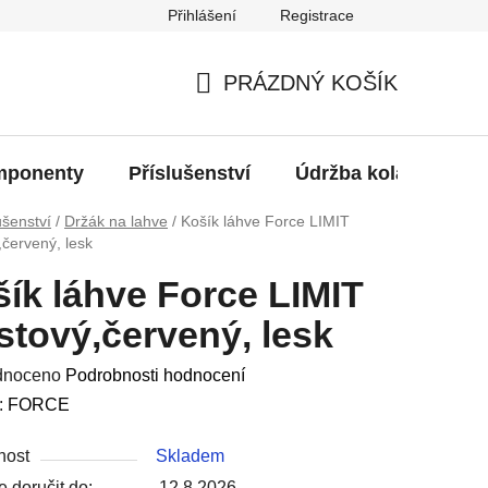
Přihlášení
Registrace
oží?
PRÁZDNÝ KOŠÍK
NÁKUPNÍ
KOŠÍK
ponenty
Příslušenství
Údržba kola
Bat
ušenství
/
Držák na lahve
/
Košík láhve Force LIMIT
,červený, lesk
ík láhve Force LIMIT
stový,červený, lesk
né
dnoceno
Podrobnosti hodnocení
ení
:
FORCE
u
nost
Skladem
 doručit do:
12.8.2026