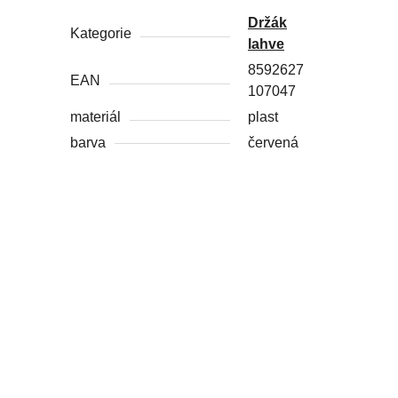
Držák
Kategorie
lahve
8592627
EAN
107047
materiál
plast
barva
červená