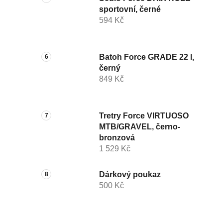
sportovní, černé
594 Kč
Batoh Force GRADE 22 l,
černý
849 Kč
Tretry Force VIRTUOSO
MTB/GRAVEL, černo-
bronzová
1 529 Kč
Dárkový poukaz
500 Kč