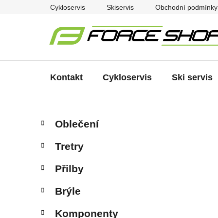
Přejít
Cykloservis
Skiservis
Obchodní podmínky
na
obsah
Kontakt
Cykloservis
Ski servis
P
K
Přeskočit
Oblečení
a
kategorie
o
t
s
Tretry
e
t
g
r
Přilby
o
a
r
Brýle
i
n
e
n
Komponenty