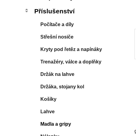
í
p
Příslušenství
a
n
Počítače a díly
e
Střešní nosiče
l
Kryty pod řetěz a napínáky
Trenažéry, válce a doplňky
Držák na lahve
Držáka, stojany kol
Košíky
Lahve
Madla a gripy