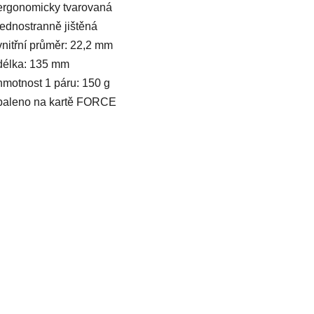
ergonomicky tvarovaná
jednostranně jištěná
vnitřní průměr: 22,2 mm
délka: 135 mm
hmotnost 1 páru: 150 g
baleno na kartě FORCE