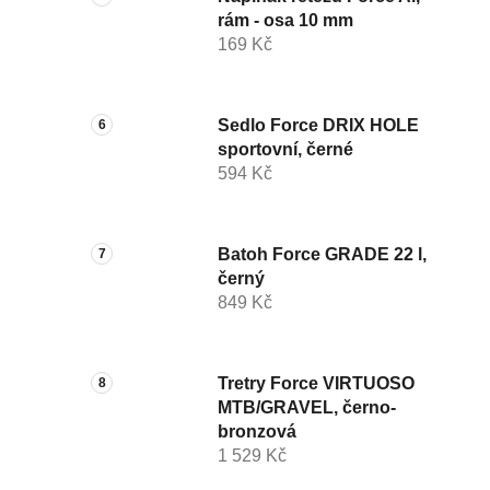
rám - osa 10 mm
169 Kč
Sedlo Force DRIX HOLE
sportovní, černé
594 Kč
Batoh Force GRADE 22 l,
černý
849 Kč
Tretry Force VIRTUOSO
MTB/GRAVEL, černo-
bronzová
1 529 Kč