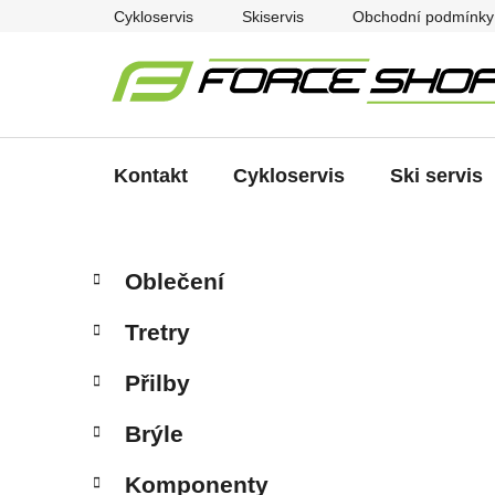
Přejít
Cykloservis
Skiservis
Obchodní podmínky
na
obsah
Kontakt
Cykloservis
Ski servis
P
K
Přeskočit
Oblečení
a
kategorie
o
t
s
Tretry
e
t
g
r
Přilby
o
a
r
Brýle
i
n
e
n
Komponenty