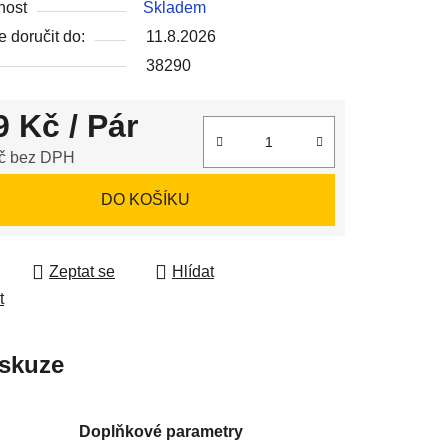
nost
Skladem
 doručit do:
11.8.2026
38290
9 Kč
/ Pár
ek.
č bez DPH
 cena:
DO KOŠÍKU
Zeptat se
Hlídat
t
skuze
Doplňkové parametry