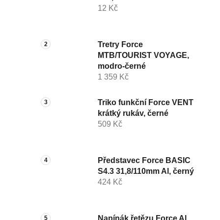
12 Kč
Tretry Force
MTB/TOURIST VOYAGE,
modro-černé
1 359 Kč
Triko funkční Force VENT
krátký rukáv, černé
509 Kč
Představec Force BASIC
S4.3 31,8/110mm Al, černý
424 Kč
Napínák řetězu Force Al,