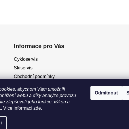
Informace pro Vás
Cykloservis
Skiservis
Obchodní podmínky
Podmínky ochrany osobních údajů
cookies, abychom Vám umožnili
Odmítnout
S
Jak vrátit / vyměnit zboží?
ohlížení webu a díky analýze provozu
le zlepšovali jeho funkce, výkon a
.. Více informací
zde
.
eno
í