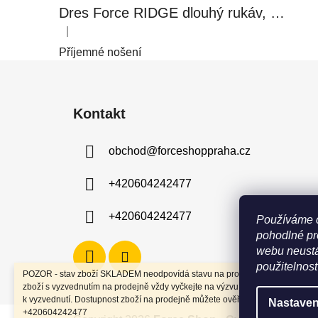
Dres Force RIDGE dlouhý rukáv, černo-modrý
|
Hodnocení produktu je 5 z 5 hvězdiček.
Příjemné nošení
Z
á
Kontakt
p
a
obchod
@
forceshoppraha.cz
t
í
+420604242477
+420604242477
Používáme 
pohodlné pr
webu neustá
použitelnost
POZOR - stav zboží SKLADEM neodpovídá stavu na prodejně. Při objednání
zboží s vyzvednutím na prodejně vždy vyčkejte na výzvu, že je zboží připrav
k vyzvednutí. Dostupnost zboží na prodejně můžete ověřit na tel
Nastaven
+420604242477