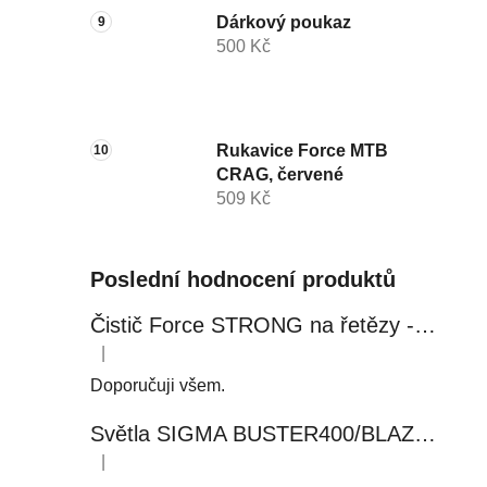
Dárkový poukaz
500 Kč
Rukavice Force MTB
CRAG, červené
509 Kč
Poslední hodnocení produktů
Čistič Force STRONG na řetězy - 0,5 l, láhev - růžový
|
Hodnocení produktu je 5 z 5 hvězdiček.
Doporučuji všem.
Světla SIGMA BUSTER400/BLAZE FLASH, přední+zadní
|
Hodnocení produktu je 5 z 5 hvězdiček.