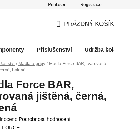
Přihlášení
Registrace
oží?
PRÁZDNÝ KOŠÍK
NÁKUPNÍ
KOŠÍK
ponenty
Příslušenství
Údržba kola
Bat
ušenství
/
Madla a gripy
/
Madla Force BAR, tvarovaná
 černá, balená
dla Force BAR,
rovaná jištěná, černá,
ená
né
dnoceno
Podrobnosti hodnocení
ení
:
FORCE
u