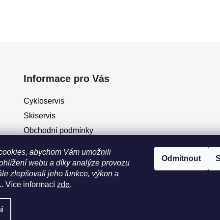
Informace pro Vás
Cykloservis
Skiservis
Obchodní podmínky
Podmínky ochrany osobních údajů
cookies, abychom Vám umožnili
Odmítnout
S
Jak vrátit / vyměnit zboží?
ohlížení webu a díky analýze provozu
le zlepšovali jeho funkce, výkon a
.. Více informací
zde
.
eno
í