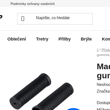
Podmínky ochrany osobních údajů
Jak vrátit / vyměnit zb
Oblečení
Tretry
Přilby
Brýle
Kom
Domů
/
Přísl
gumová,
Mad
gu
Průměr
Neoho
hodnoc
Značka
produkt
Dostup
je
Můžeme