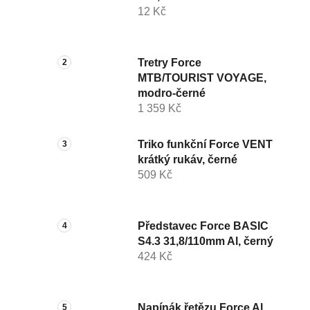
12 Kč
Tretry Force
MTB/TOURIST VOYAGE,
modro-černé
1 359 Kč
Triko funkční Force VENT
krátký rukáv, černé
509 Kč
Představec Force BASIC
S4.3 31,8/110mm Al, černý
424 Kč
Napínák řetězu Force Al,