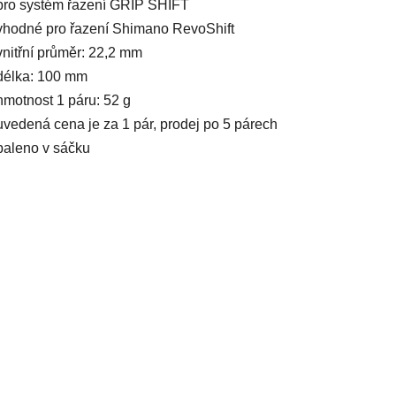
pro systém řazení GRIP SHIFT
vhodné pro řazení Shimano RevoShift
vnitřní průměr: 22,2 mm
délka: 100 mm
hmotnost 1 páru: 52 g
uvedená cena je za 1 pár, prodej po 5 párech
baleno v sáčku