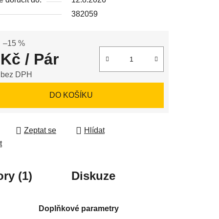
382059
ek.
–15 %
 Kč
/ Pár
 bez DPH
 cena:
DO KOŠÍKU
Zeptat se
Hlídat
t
ry (1)
Diskuze
Doplňkové parametry