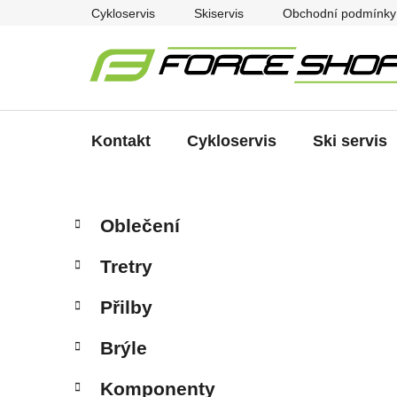
Přejít
Cykloservis
Skiservis
Obchodní podmínky
na
obsah
Kontakt
Cykloservis
Ski servis
P
K
Přeskočit
Oblečení
a
kategorie
o
t
s
Tretry
e
t
g
r
Přilby
o
a
r
Brýle
i
n
e
n
Komponenty