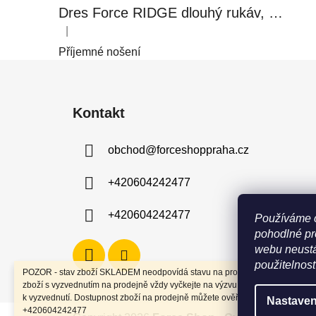
Dres Force RIDGE dlouhý rukáv, černo-modrý
|
Hodnocení produktu je 5 z 5 hvězdiček.
Příjemné nošení
Z
á
Kontakt
p
a
obchod
@
forceshoppraha.cz
t
í
+420604242477
+420604242477
Používáme 
pohodlné pr
webu neustá
použitelnost
POZOR - stav zboží SKLADEM neodpovídá stavu na prodejně. Při objednání
zboží s vyzvednutím na prodejně vždy vyčkejte na výzvu, že je zboží připrav
k vyzvednutí. Dostupnost zboží na prodejně můžete ověřit na tel
Nastaven
+420604242477