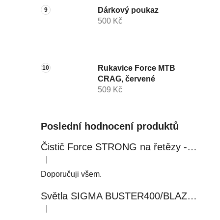
Dárkový poukaz
500 Kč
Rukavice Force MTB
CRAG, červené
509 Kč
Poslední hodnocení produktů
Čistič Force STRONG na řetězy - 0,5 l, láhev - růžový
|
Hodnocení produktu je 5 z 5 hvězdiček.
Doporučuji všem.
Světla SIGMA BUSTER400/BLAZE FLASH, přední+zadní
|
Hodnocení produktu je 5 z 5 hvězdiček.