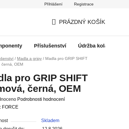
Přihlášení
Registrace
oží?
PRÁZDNÝ KOŠÍK
NÁKUPNÍ
KOŠÍK
ponenty
Příslušenství
Údržba kola
Bat
ušenství
/
Madla a gripy
/
Madla pro GRIP SHIFT
 černá, OEM
la pro GRIP SHIFT
mová, černá, OEM
né
dnoceno
Podrobnosti hodnocení
ení
:
FORCE
u
nost
Skladem
 doručit do:
12.8.2026