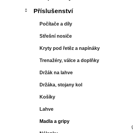
í
p
Příslušenství
a
n
Počítače a díly
e
Střešní nosiče
l
Kryty pod řetěz a napínáky
Trenažéry, válce a doplňky
Držák na lahve
Držáka, stojany kol
Košíky
Lahve
Madla a gripy