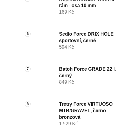
rám - osa 10 mm
169 Kč
Sedlo Force DRIX HOLE
sportovní, černé
594 Kč
Batoh Force GRADE 22 l,
černý
849 Kč
Tretry Force VIRTUOSO
MTB/GRAVEL, černo-
bronzová
1 529 Kč