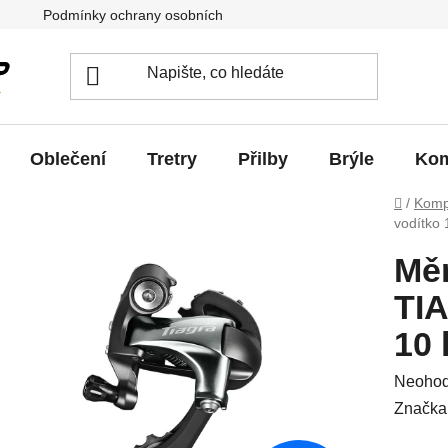
Podmínky ochrany osobních údajů
Jak vrátit / vyměnit zb
Oblečení
Tretry
Přilby
Brýle
Kom
Domů
/
Komp
vodítko 
Mě
TIA
10 
Průměr
Neoho
hodnoc
Značka
produkt