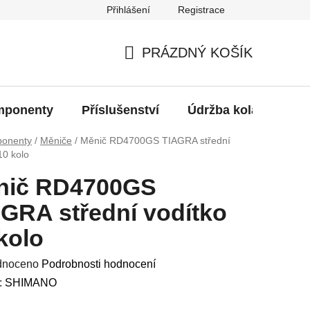
Přihlášení
Registrace
oží?
PRÁZDNÝ KOŠÍK
NÁKUPNÍ
KOŠÍK
ponenty
Příslušenství
Údržba kola
Bat
onenty
/
Měniče
/
Měnič RD4700GS TIAGRA střední
10 kolo
nič RD4700GS
GRA střední vodítko
kolo
né
dnoceno
Podrobnosti hodnocení
ení
:
SHIMANO
u