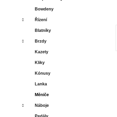
í
p
Bowdeny
a
Řízení
n
e
Blatníky
l
Brzdy
Kazety
Kliky
Kónusy
Lanka
Měniče
Náboje
Pedály