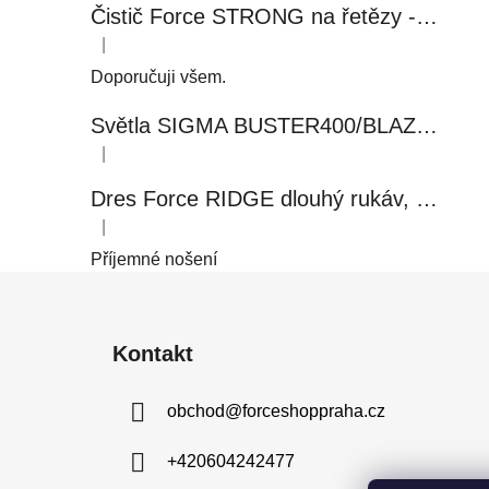
Čistič Force STRONG na řetězy - 0,5 l, láhev - růžový
|
Hodnocení produktu je 5 z 5 hvězdiček.
Doporučuji všem.
Světla SIGMA BUSTER400/BLAZE FLASH, přední+zadní
|
Hodnocení produktu je 5 z 5 hvězdiček.
Dres Force RIDGE dlouhý rukáv, černo-modrý
|
Hodnocení produktu je 5 z 5 hvězdiček.
Příjemné nošení
Z
á
Kontakt
p
a
obchod
@
forceshoppraha.cz
t
í
+420604242477