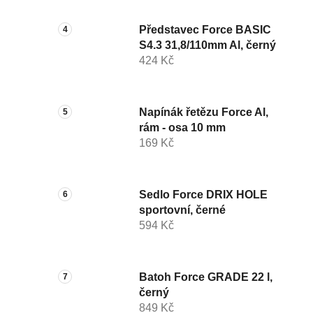
Představec Force BASIC
S4.3 31,8/110mm Al, černý
424 Kč
Napínák řetězu Force Al,
rám - osa 10 mm
169 Kč
Sedlo Force DRIX HOLE
sportovní, černé
594 Kč
Batoh Force GRADE 22 l,
černý
849 Kč