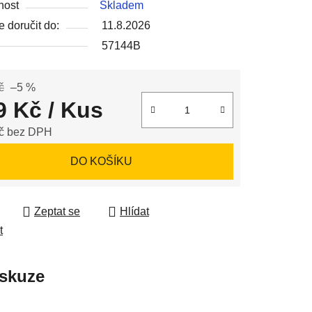
nost
Skladem
 doručit do:
11.8.2026
57144B
ek.
č
–5 %
9 Kč
/ Kus
č bez DPH
 cena:
DO KOŠÍKU
Zeptat se
Hlídat
t
skuze