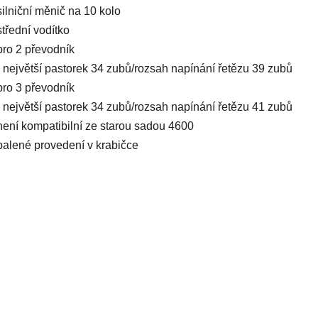
silniční měnič na 10 kolo
střední vodítko
pro 2 převodník
- největší pastorek 34 zubů/rozsah napínání řetězu 39 zubů
pro 3 převodník
- největší pastorek 34 zubů/rozsah napínání řetězu 41 zubů
není kompatibilní ze starou sadou 4600
balené provedení v krabičce