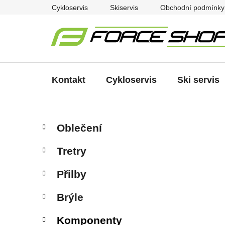
Přejít
Cykloservis
Skiservis
Obchodní podmínky
na
obsah
Kontakt
Cykloservis
Ski servis
P
K
Přeskočit
Oblečení
a
kategorie
o
t
s
Tretry
e
t
g
r
Přilby
o
a
r
Brýle
i
n
e
n
Komponenty