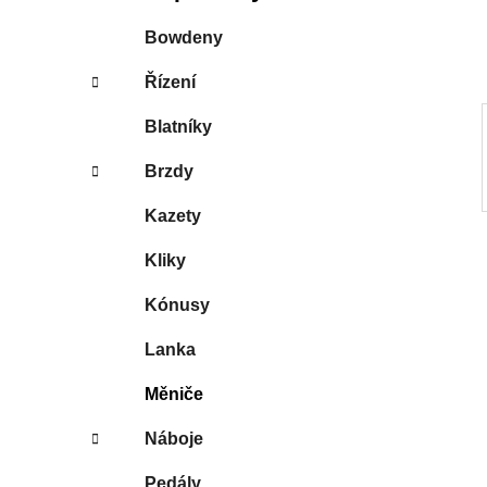
í
p
Bowdeny
a
Řízení
n
e
Blatníky
l
Brzdy
Kazety
Kliky
Kónusy
Lanka
Měniče
Náboje
Pedály