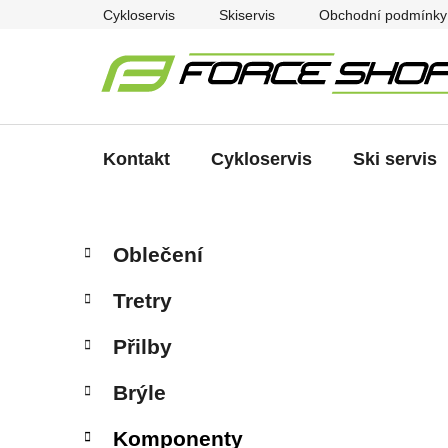
Přejít
Cykloservis
Skiservis
Obchodní podmínky
na
obsah
Kontakt
Cykloservis
Ski servis
P
K
Přeskočit
Oblečení
a
kategorie
o
t
s
Tretry
e
t
g
r
Přilby
o
a
r
Brýle
i
n
e
n
Komponenty