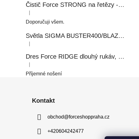
Čistič Force STRONG na řetězy - 0,5 l, láhev - růžový
|
Hodnocení produktu je 5 z 5 hvězdiček.
Doporučuji všem.
Světla SIGMA BUSTER400/BLAZE FLASH, přední+zadní
|
Hodnocení produktu je 5 z 5 hvězdiček.
Dres Force RIDGE dlouhý rukáv, černo-modrý
|
Hodnocení produktu je 5 z 5 hvězdiček.
Příjemné nošení
Z
á
Kontakt
p
a
obchod
@
forceshoppraha.cz
t
í
+420604242477