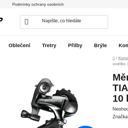
Podmínky ochrany osobních údajů
Jak vrátit / vyměnit zb
Oblečení
Tretry
Přilby
Brýle
Kom
Domů
/
Komp
vodítko 
Mě
TIA
10 
Průměr
Neoho
hodnoc
Značka
produkt