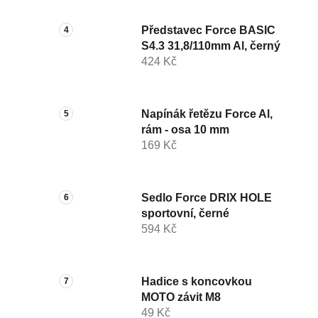
Představec Force BASIC
S4.3 31,8/110mm Al, černý
424 Kč
Napínák řetězu Force Al,
rám - osa 10 mm
169 Kč
Sedlo Force DRIX HOLE
sportovní, černé
594 Kč
Hadice s koncovkou
MOTO závit M8
49 Kč