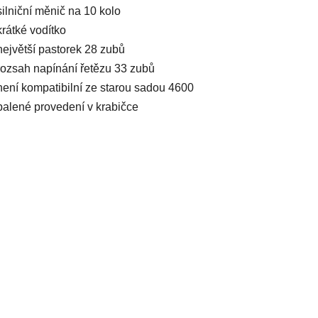
silniční měnič na 10 kolo
krátké vodítko
největší pastorek 28 zubů
rozsah napínání řetězu 33 zubů
není kompatibilní ze starou sadou 4600
balené provedení v krabičce