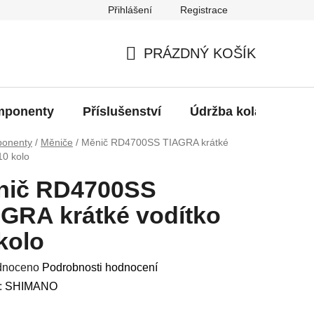
Přihlášení
Registrace
oží?
PRÁZDNÝ KOŠÍK
NÁKUPNÍ
KOŠÍK
ponenty
Příslušenství
Údržba kola
Bat
onenty
/
Měniče
/
Měnič RD4700SS TIAGRA krátké
10 kolo
nič RD4700SS
GRA krátké vodítko
kolo
né
dnoceno
Podrobnosti hodnocení
ení
:
SHIMANO
u