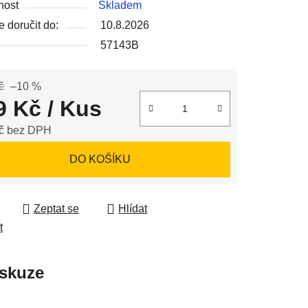
nost
Skladem
 doručit do:
10.8.2026
57143B
ek.
č
–10 %
9 Kč
/ Kus
č bez DPH
 cena:
DO KOŠÍKU
Zeptat se
Hlídat
t
skuze