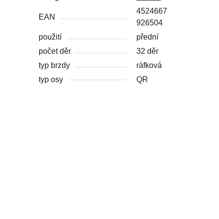
4524667
EAN
926504
použití
přední
počet děr
32 děr
typ brzdy
ráfková
typ osy
QR