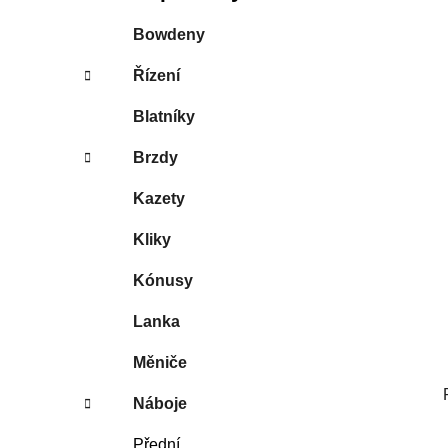
í
p
Bowdeny
a
Řízení
n
e
Blatníky
l
Brzdy
Kazety
Kliky
Kónusy
Lanka
Měniče
Náboje
Přední