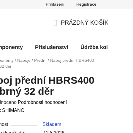
Přihlášení
Registrace
oží?
PRÁZDNÝ KOŠÍK
NÁKUPNÍ
KOŠÍK
ponenty
Příslušenství
Údržba kola
Bat
onenty
/
Náboje
/
Přední
/
Náboj přední HBRS400
 32 děr
boj přední HBRS400
íbrný 32 děr
né
dnoceno
Podrobnosti hodnocení
ení
:
SHIMANO
u
nost
Skladem
 doručit do:
12.8.2026