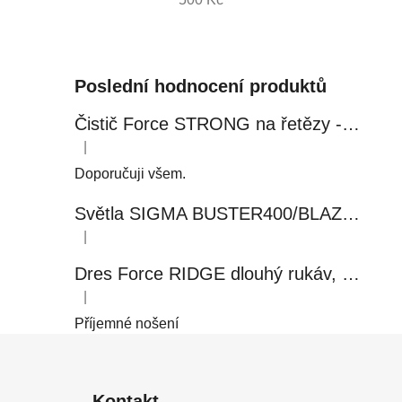
Poslední hodnocení produktů
Čistič Force STRONG na řetězy - 0,5 l, láhev - růžový
|
Hodnocení produktu je 5 z 5 hvězdiček.
Doporučuji všem.
Světla SIGMA BUSTER400/BLAZE FLASH, přední+zadní
|
Hodnocení produktu je 5 z 5 hvězdiček.
Dres Force RIDGE dlouhý rukáv, černo-modrý
|
Hodnocení produktu je 5 z 5 hvězdiček.
Příjemné nošení
Z
á
Kontakt