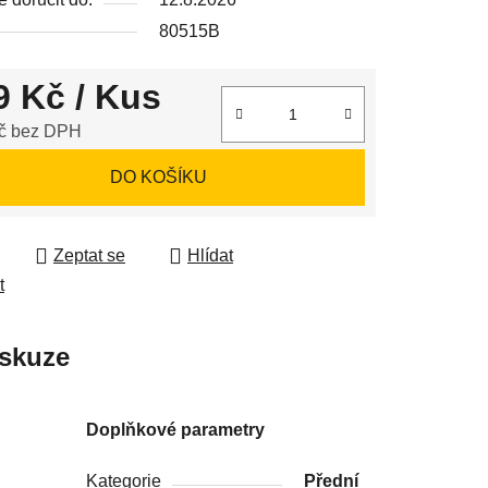
80515B
9 Kč
/ Kus
ek.
č bez DPH
 cena:
DO KOŠÍKU
Zeptat se
Hlídat
t
skuze
Doplňkové parametry
Kategorie
Přední