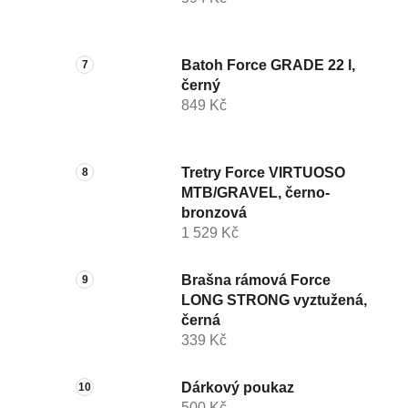
Batoh Force GRADE 22 l,
černý
849 Kč
Tretry Force VIRTUOSO
MTB/GRAVEL, černo-
bronzová
1 529 Kč
Brašna rámová Force
LONG STRONG vyztužená,
černá
339 Kč
Dárkový poukaz
500 Kč