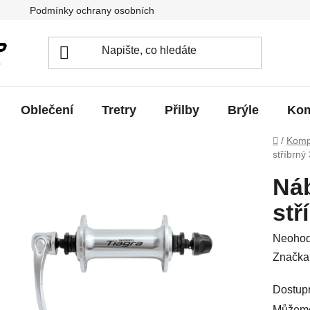
Podmínky ochrany osobních údajů
Jak vrátit / vyměnit zb
Oblečení
Tretry
Přilby
Brýle
Kom
Domů
/
Komp
stříbrný
Ná
stř
Průměr
Neoho
hodnoc
Značka
produkt
Dostup
je
Můžeme