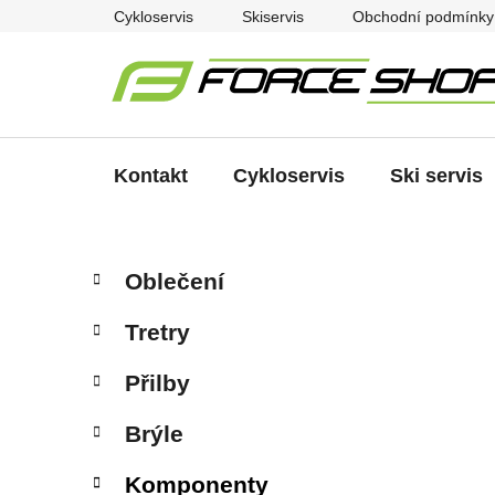
Přejít
Cykloservis
Skiservis
Obchodní podmínky
na
obsah
Kontakt
Cykloservis
Ski servis
P
K
Přeskočit
Oblečení
a
kategorie
o
t
s
Tretry
e
t
g
r
Přilby
o
a
r
Brýle
i
n
e
n
Komponenty