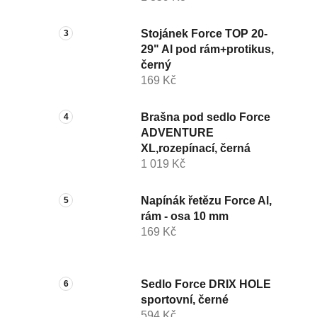
Stojánek Force TOP 20-
29" Al pod rám+protikus,
černý
169 Kč
Brašna pod sedlo Force
ADVENTURE
XL,rozepínací, černá
1 019 Kč
Napínák řetězu Force Al,
rám - osa 10 mm
169 Kč
Sedlo Force DRIX HOLE
sportovní, černé
594 Kč