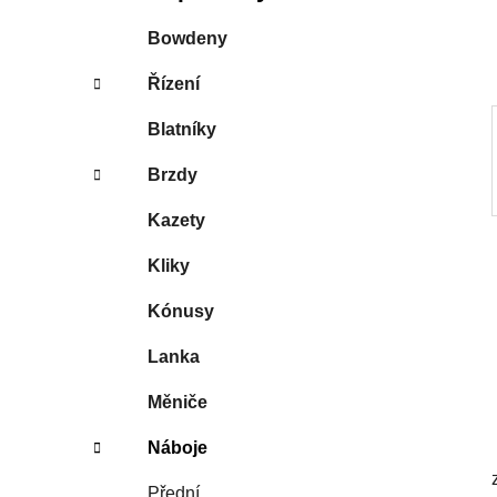
í
p
Bowdeny
a
Řízení
n
e
Blatníky
l
Brzdy
Kazety
Kliky
Kónusy
Lanka
Měniče
Náboje
Přední