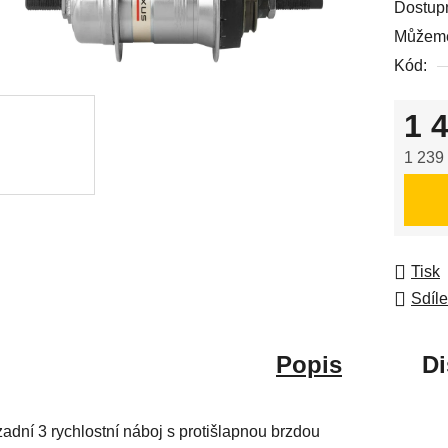
Dostup
je
Můžeme
0,0
Kód:
z
5
1 
hvězdič
1 239
Měrná
Tisk
Sdíle
Popis
Di
zadní 3 rychlostní náboj s protišlapnou brzdou