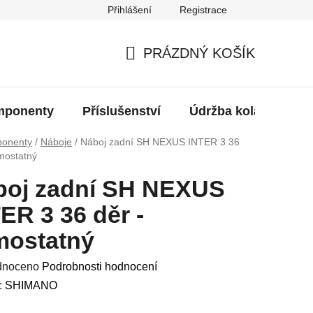
Přihlášení
Registrace
oží?
PRÁZDNÝ KOŠÍK
NÁKUPNÍ
KOŠÍK
ponenty
Příslušenství
Údržba kola
Bat
onenty
/
Náboje
/
Náboj zadní SH NEXUS INTER 3 36
mostatný
boj zadní SH NEXUS
ER 3 36 děr -
mostatný
né
dnoceno
Podrobnosti hodnocení
ení
:
SHIMANO
u