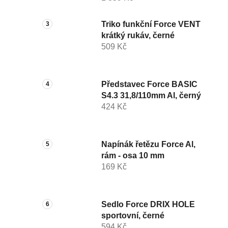
Triko funkční Force VENT
krátký rukáv, černé
509 Kč
Představec Force BASIC
S4.3 31,8/110mm Al, černý
424 Kč
Napínák řetězu Force Al,
rám - osa 10 mm
169 Kč
Sedlo Force DRIX HOLE
sportovní, černé
594 Kč