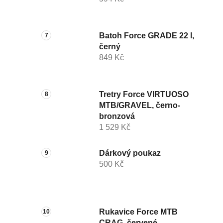
Batoh Force GRADE 22 l,
černý
849 Kč
Tretry Force VIRTUOSO
MTB/GRAVEL, černo-
bronzová
1 529 Kč
Dárkový poukaz
500 Kč
Rukavice Force MTB
CRAG, červené