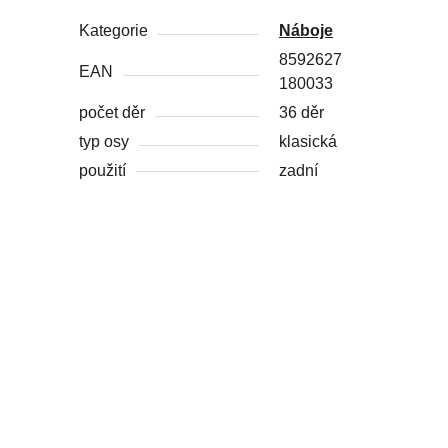
Kategorie
Náboje
8592627
EAN
180033
počet děr
36 děr
typ osy
klasická
použití
zadní