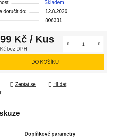
nost
Skladem
 doručit do:
12.8.2026
806331
499 Kč
/ Kus
ek.
 Kč bez DPH
 cena:
DO KOŠÍKU
Zeptat se
Hlídat
t
skuze
Doplňkové parametry