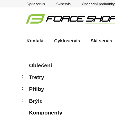
Přejít
Cykloservis
Skiservis
Obchodní podmínky
na
obsah
Kontakt
Cykloservis
Ski servis
P
K
Přeskočit
Oblečení
a
kategorie
o
t
s
Tretry
e
t
g
r
Přilby
o
a
r
Brýle
i
n
e
n
Komponenty