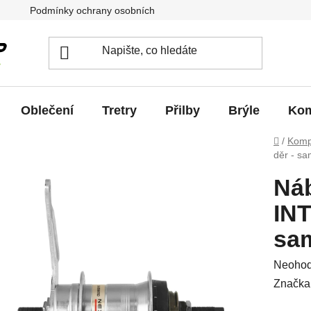
Podmínky ochrany osobních údajů
Jak vrátit / vyměnit zb
Oblečení
Tretry
Přilby
Brýle
Kom
Domů
/
Komp
děr - sa
Ná
INT
sa
Průměr
Neoho
hodnoc
Značka
produkt