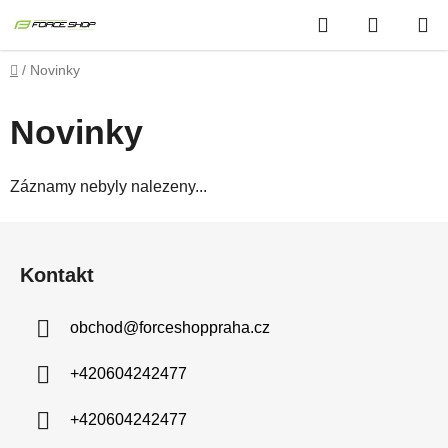
Přejít
Hledat
NÁKUP
na
obsah
KOŠÍK
Domů
/
Novinky
Novinky
Záznamy nebyly nalezeny...
Z
á
Kontakt
p
a
obchod
@
forceshoppraha.cz
t
í
+420604242477
+420604242477