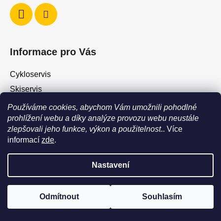
Informace pro Vás
Cykloservis
Skiservis
Obchodní podmínky
Používáme cookies, abychom Vám umožnili pohodlné
prohlížení webu a díky analýze provozu webu neustále
Podmínky ochrany osobních údajů
zlepšovali jeho funkce, výkon a použitelnost
.. Více
Jak vrátit / vyměnit zboží?
informací
zde
.
Nastavení
Vytvořil Shoptet
POZOR - stav zboží SKLADEM neodpovídá stavu na prodejně. Při
Copyright 2026
Force Shop - Cyklo Hostivař
. Všechna
objednání zboží s vyzvednutím na prodejně vždy vyčkejte na
výzvu, že je zboží připraveno k vyzvednutí. Dostupnost zboží na
práva vyhrazena.
Upravit nastavení cookies
Odmítnout
Souhlasím
prodejně můžete ověřit na tel +420604242477